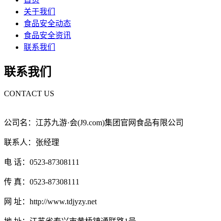
关于我们
食品安全动态
食品安全资讯
联系我们
联系我们
CONTACT US
公司名：江苏九游·会(J9.com)集团官网食品有限公司
联系人：张经理
电 话：0523-87308111
传 真：0523-87308111
网 址：http://www.tdjyzy.net