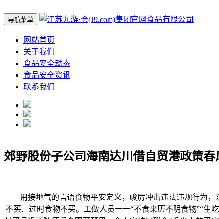
导航菜单
网站首页
关于我们
食品安全动态
食品安全资讯
联系我们
郊野股份子公司海南达川借自贸港政策春
用接地气的言语食物平安定义，峻厉冲击违法违规行为，沉点
不买、过时食物不买。工做人员一一“不食来历不明食物”“生