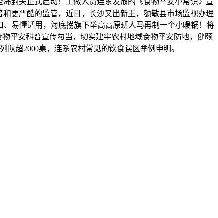
全岛封关正式启动！工做人员连系发放的《食物平安小常识》宣
普和更严酷的监管，近日，长沙又出新王，额敏县市场监视办理
口、易懂适用，海底捞旗下举高高原班人马再制一个小暖锅！将
面”食物平安科普宣传勾当，切实建牢农村地域食物平安防地，健颐
列队超2000桌，连系农村常见的饮食误区举例申明。