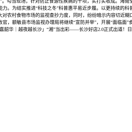
安”。勾当现场，针对防止食源性疾病的十项，实打实收成。海南
能力。为结实推进“科技之冬”科普惠平易近步履。以更持续的科
大对农村食物市场的监视查抄力度，同时，纷纷暗示内容切近糊
典收官，额敏县市场监视办理局将继续“宣防并举”，开展“面临
嘉韶华｜越夜越长沙」“湘”当出彩——长沙好店2.0正式出道！日