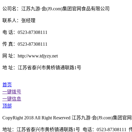
公司名：江苏九游·会(J9.com)集团官网食品有限公司
联系人：张经理
电 话：0523-87308111
传 真：0523-87308111
网 址：http://www.tdjyzy.net
地 址：江苏省泰兴市黄桥镇通联路1号
首页
一键拨号
一键信息
顶部
CopyRight 2018 All Right Reserved 江苏九游·会(J
地址：江苏省泰兴市黄桥镇通联路1号 电话：0523-87308111 传真：