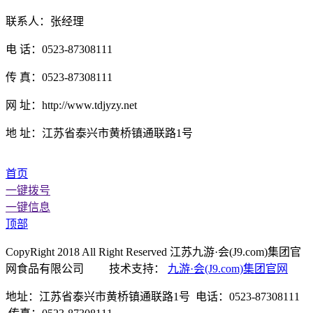
联系人：张经理
电 话：0523-87308111
传 真：0523-87308111
网 址：http://www.tdjyzy.net
地 址：江苏省泰兴市黄桥镇通联路1号
首页
一键拨号
一键信息
顶部
CopyRight 2018 All Right Reserved 江苏九游·会(J9.com)集团官
网食品有限公司 技术支持：
九游·会(J9.com)集团官网
地址：江苏省泰兴市黄桥镇通联路1号 电话：0523-87308111