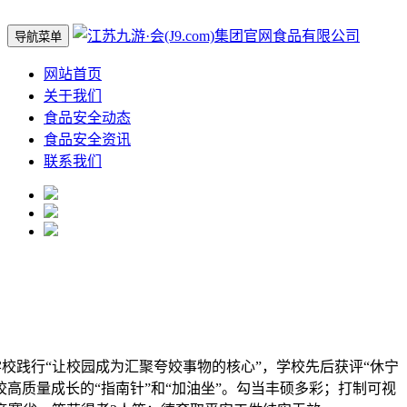
导航菜单
网站首页
关于我们
食品安全动态
食品安全资讯
联系我们
践行“让校园成为汇聚夸姣事物的核心”，学校先后获评“休宁
校高质量成长的“指南针”和“加油坐”。勾当丰硕多彩；打制可视