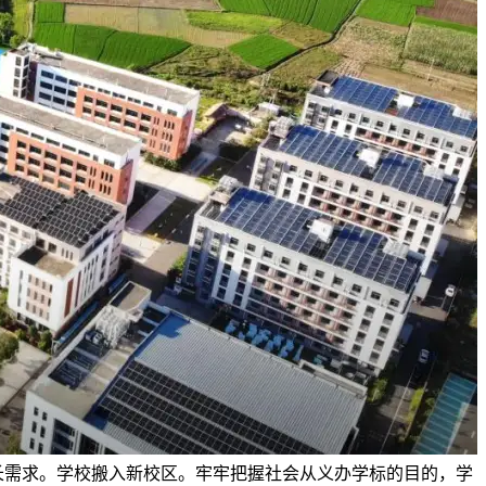
长需求。学校搬入新校区。牢牢把握社会从义办学标的目的，学