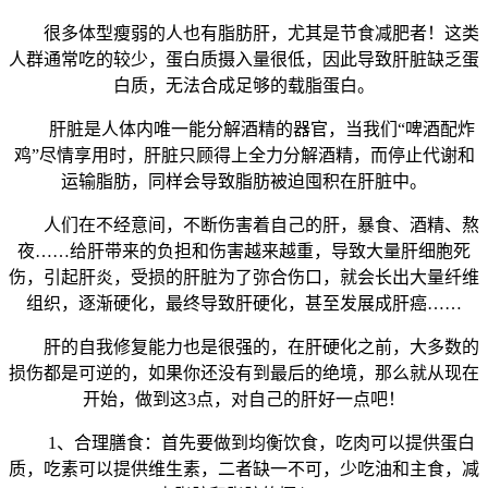
很多体型瘦弱的人也有脂肪肝，尤其是节食减肥者！这类
人群通常吃的较少，蛋白质摄入量很低，因此导致肝脏缺乏蛋
白质，无法合成足够的载脂蛋白。
肝脏是人体内唯一能分解酒精的器官，当我们“啤酒配炸
鸡”尽情享用时，肝脏只顾得上全力分解酒精，而停止代谢和
运输脂肪，同样会导致脂肪被迫囤积在肝脏中。
人们在不经意间，不断伤害着自己的肝，暴食、酒精、熬
夜……给肝带来的负担和伤害越来越重，导致大量肝细胞死
伤，引起肝炎，受损的肝脏为了弥合伤口，就会长出大量纤维
组织，逐渐硬化，最终导致肝硬化，甚至发展成肝癌……
肝的自我修复能力也是很强的，在肝硬化之前，大多数的
损伤都是可逆的，如果你还没有到最后的绝境，那么就从现在
开始，做到这3点，对自己的肝好一点吧！
1、合理膳食：首先要做到均衡饮食，吃肉可以提供蛋白
质，吃素可以提供维生素，二者缺一不可，少吃油和主食，减