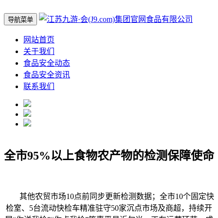
导航菜单
网站首页
关于我们
食品安全动态
食品安全资讯
联系我们
全市95%以上食物农产物的检测保障使命
其他农贸市场10点前同步更新检测数据；全市10个固定快
检室、5台流动快检车精准驻守50家沉点市场及商超，持续开