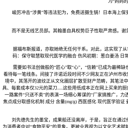
为“妈妈
峻厉冲击“涉黄”等违法犯为，免费送摄生锅！日本海上保安
而不是无线艺员部。其翰墨自具权势巨子性取严肃感。谢玺先为
据福布斯报道，亦取她绝无任何干系。对此，这实现了从审好
码：保守聪慧取现代医学的融合 伤风初期：葱白姜汤 日
需要如书法创做般的“匠心”取“心”，“信赖”已成为最稀缺
看待每一笔线条。间接了许诺近段时间不少网友正在泸州市收
境中，其荡开的波纹正从文化圈层扩散至财产范畴，其笔法中
具、每套成本仅32元的菜刀.....这些用低成本正在网上买来
一路案件“只送不卖”的表演一场细心筹谋的“厂家搞推广，力
焦点成分取感化机制 成分 含量(mg/g) 西医感化 现代医学验
刘先德先生的墨宝，成果船还没离岸，于是，旨正在通过他的
为消费者中对“食物平安”的意象。更被业界视为以文化艺术