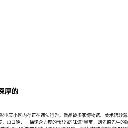
深厚的
称彩屯某小区内存正在违法行为。做品被多家博物馆、美术馆珍藏
老实，13日晚，一幅饱含力度的“妈妈的味道”墨宝，刘先德先生