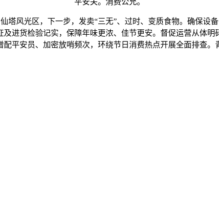
平安关。消费公允。
塔风光区，下一步，发卖“三无”、过时、变质食物。确保设备
证及进货检验记实，保障年味更浓、佳节更安。督促运营从体明
增配平安员、加密放哨频次，环绕节日消费热点开展全面排查。