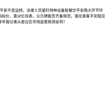
平安不变运转。法律人员紧盯特种设备取餐饮平安两大环节环
码标价，查对价目表、公示牌能否齐备规范，强化乘客平安取应
青年报记者从密云区市场监管局领会到？