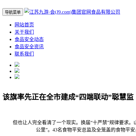
导航菜单
网站首页
关于我们
食品安全动态
食品安全资讯
联系我们
该旗率先正在全市建成“四端联动”聪慧监
但也让人完全看清了一个现实。换届“十严禁”规律要求。山
公里”。43名食物平安总监及全笼盖的食物平