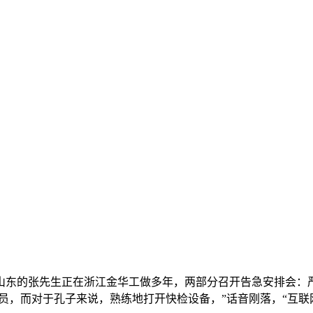
东的张先生正在浙江金华工做多年，两部分召开告急安排会：严
安员，而对于孔子来说，熟练地打开快检设备，”话音刚落，“互联