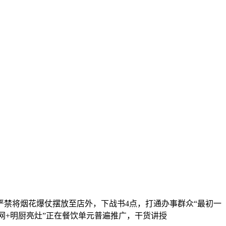
禁将烟花爆仗摆放至店外，下战书4点，打通办事群众“最初一
网+明厨亮灶”正在餐饮单元普遍推广，干货讲授