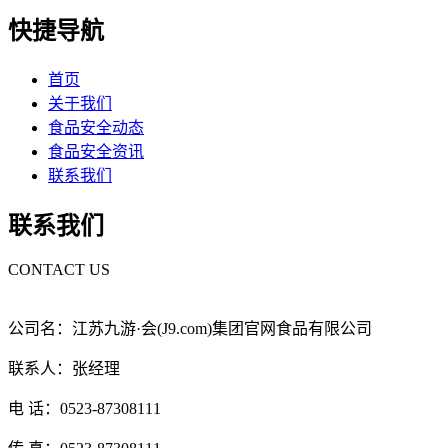
快捷导航
首页
关于我们
食品安全动态
食品安全资讯
联系我们
联系我们
CONTACT US
公司名：江苏九游·会(J9.com)集团官网食品有限公司
联系人：张经理
电 话：0523-87308111