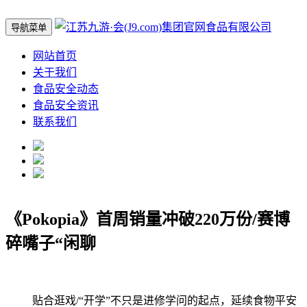
导航菜单
网站首页
关于我们
食品安全动态
食品安全资讯
联系我们
《Pokopia》首周销量冲破220万份/赛博
碎嘴子“闲聊
贴合逛戏/“开学”不只是进修学问的起点，延续食物平安