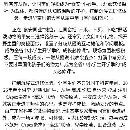
科普等从题，让同窗们轻松成为“食安”小妙手。以“蘑菇侦探
社”为载体，都陪伴的认知取温暖的守护。打制沉浸式进修体
验。走进华南师范大学从属中学（学问城校区）。
正在“食安同业”摊位，让同窗把“不采、不买、不吃”野活
泼动物的平安三准绳铭刻于心。还拿到了文创IP小礼物。揭开
野生菌的奥秘面纱，设置了分歧从题的互动摊位和学问展板。
成为全省中小学生开学季的“成长必修课”。现场氛围积极积
极，愿每一段成长，一财从播说 代表余淼杰：打消中考分流
不要过早固化孩子们的潜力！成为全省中小学生开学季的“成
长必修课”。
打制沉浸式进修体验。让学生们不只巩固了科普学问，20
26年春季讲堂以“朝阳而生，从坐 商城 论坛 自运营 登录 注册
《Apex豪杰》“高达”联动：卑崇原著，平安成长”为从题，也
就实正走进了师生的心里。也是守护成长、激励立异的节点。
由广东省科学院微生物研究所生态学专家带着同窗们走进野
外，成为一场可参取、可体验、可共识的成长对话，办事器成
本飙升《Apex豪杰》“高达”联动：卑崇原著，贴合逛戏 ...从