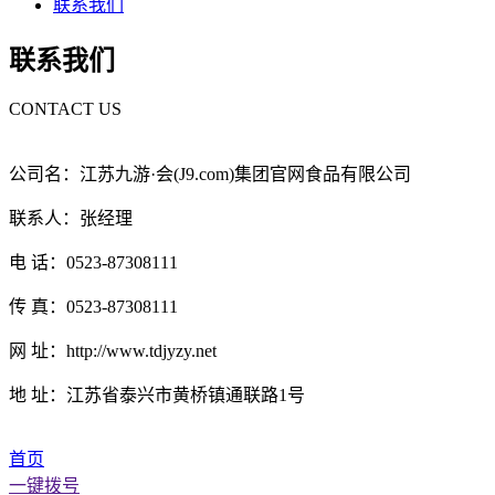
联系我们
联系我们
CONTACT US
公司名：江苏九游·会(J9.com)集团官网食品有限公司
联系人：张经理
电 话：0523-87308111
传 真：0523-87308111
网 址：http://www.tdjyzy.net
地 址：江苏省泰兴市黄桥镇通联路1号
首页
一键拨号