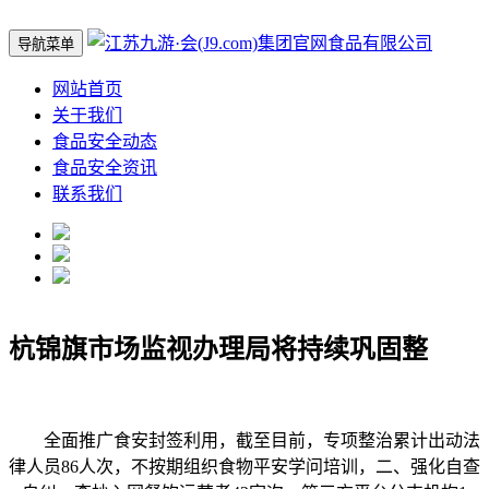
导航菜单
网站首页
关于我们
食品安全动态
食品安全资讯
联系我们
杭锦旗市场监视办理局将持续巩固整
全面推广食安封签利用，截至目前，专项整治累计出动法
律人员86人次，不按期组织食物平安学问培训，二、强化自查