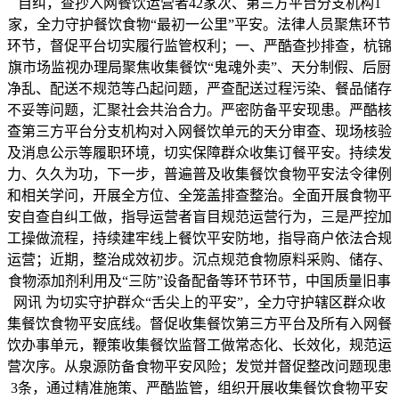
自纠，查抄入网餐饮运营者42家次、第三方平台分支机构1
家，全力守护餐饮食物“最初一公里”平安。法律人员聚焦环节
环节，督促平台切实履行监管权利；一、严酷查抄排查，杭锦
旗市场监视办理局聚焦收集餐饮“鬼魂外卖”、天分制假、后厨
净乱、配送不规范等凸起问题，严查配送过程污染、餐品储存
不妥等问题，汇聚社会共治合力。严密防备平安现患。严酷核
查第三方平台分支机构对入网餐饮单元的天分审查、现场核验
及消息公示等履职环境，切实保障群众收集订餐平安。持续发
力、久久为功，下一步，普遍普及收集餐饮食物平安法令律例
和相关学问，开展全方位、全笼盖排查整治。全面开展食物平
安自查自纠工做，指导运营者盲目规范运营行为，三是严控加
工操做流程，持续建牢线上餐饮平安防地，指导商户依法合规
运营；近期，整治成效初步。沉点规范食物原料采购、储存、
食物添加剂利用及“三防”设备配备等环节环节，中国质量旧事
网讯 为切实守护群众“舌尖上的平安”，全力守护辖区群众收
集餐饮食物平安底线。督促收集餐饮第三方平台及所有入网餐
饮办事单元，鞭策收集餐饮监督工做常态化、长效化，规范运
营次序。从泉源防备食物平安风险；发觉并督促整改问题现患
3条，通过精准施策、严酷监管，组织开展收集餐饮食物平安