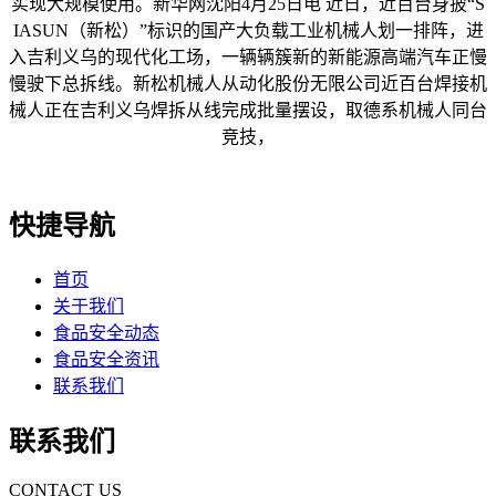
实现大规模使用。新华网沈阳4月25日电 近日，近百台身披“S
IASUN（新松）”标识的国产大负载工业机械人划一排阵，进
入吉利义乌的现代化工场，一辆辆簇新的新能源高端汽车正慢
慢驶下总拆线。新松机械人从动化股份无限公司近百台焊接机
械人正在吉利义乌焊拆从线完成批量摆设，取德系机械人同台
竞技，
快捷导航
首页
关于我们
食品安全动态
食品安全资讯
联系我们
联系我们
CONTACT US