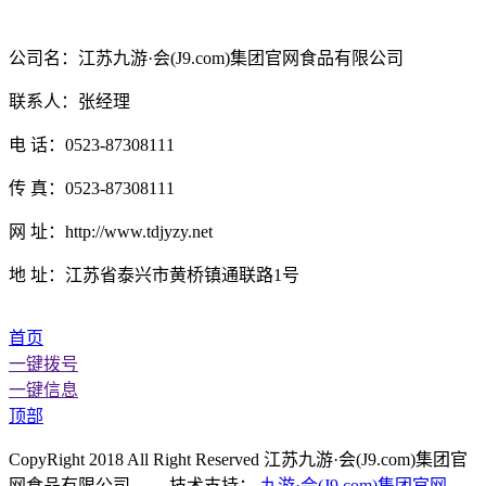
公司名：江苏九游·会(J9.com)集团官网食品有限公司
联系人：张经理
电 话：0523-87308111
传 真：0523-87308111
网 址：http://www.tdjyzy.net
地 址：江苏省泰兴市黄桥镇通联路1号
首页
一键拨号
一键信息
顶部
CopyRight 2018 All Right Reserved 江苏九游·会(J9.com)集团官
网食品有限公司 技术支持：
九游·会(J9.com)集团官网