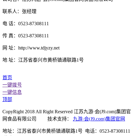
联系人：张经理
电 话：0523-87308111
传 真：0523-87308111
网 址：http://www.tdjyzy.net
地 址：江苏省泰兴市黄桥镇通联路1号
首页
一键拨号
一键信息
顶部
CopyRight 2018 All Right Reserved 江苏九游·会(J9.com)集团官
网食品有限公司 技术支持：
九游·会(J9.com)集团官网
地址：江苏省泰兴市黄桥镇通联路1号 电话：0523-87308111