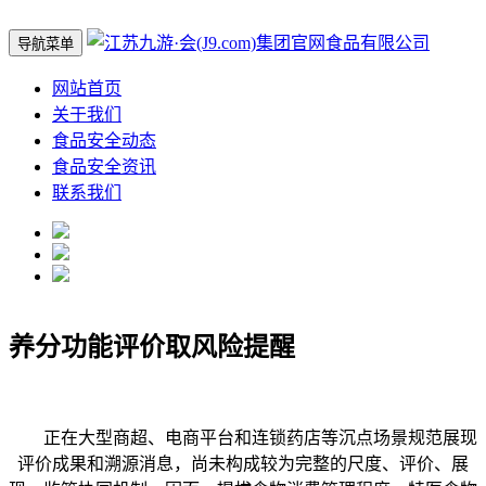
导航菜单
网站首页
关于我们
食品安全动态
食品安全资讯
联系我们
养分功能评价取风险提醒
正在大型商超、电商平台和连锁药店等沉点场景规范展现
评价成果和溯源消息，尚未构成较为完整的尺度、评价、展