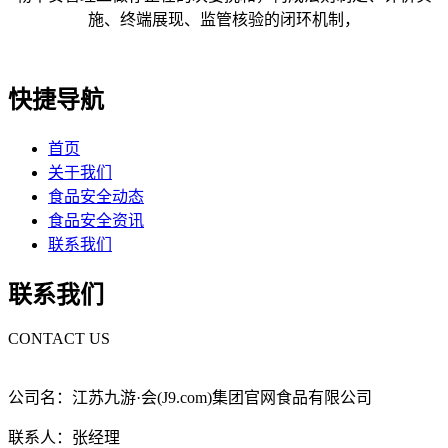
施、终端展现、监管核验的闭环机制，
快捷导航
首页
关于我们
食品安全动态
食品安全资讯
联系我们
联系我们
CONTACT US
公司名：江苏九游·会(J9.com)集团官网食品有限公司
联系人：张经理