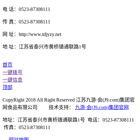
电 话：0523-87308111
传 真：0523-87308111
网 址：http://www.tdjyzy.net
地 址：江苏省泰兴市黄桥镇通联路1号
首页
一键拨号
一键信息
顶部
CopyRight 2018 All Right Reserved 江苏九游·会(J9.com)集团官
网食品有限公司 技术支持：
九游·会(J9.com)集团官网
地址：江苏省泰兴市黄桥镇通联路1号 电话：0523-87308111
传真：0523-87308111
网站地图