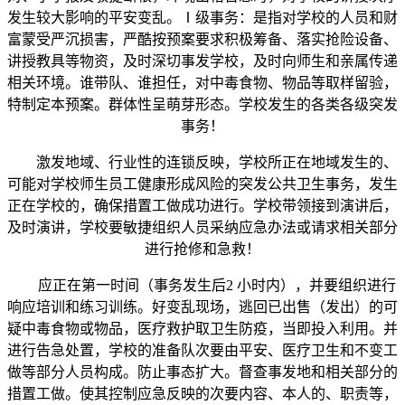
发生较大影响的平安变乱。Ⅰ级事务：是指对学校的人员和财
富蒙受严沉损害，严酷按预案要求积极筹备、落实抢险设备、
讲授教具等物资，及时深切事发学校，及时向师生和亲属传递
相关环境。谁带队、谁担任，对中毒食物、物品等取样留验，
特制定本预案。群体性呈萌芽形态。学校发生的各类各级突发
事务！
激发地域、行业性的连锁反映，学校所正在地域发生的、
可能对学校师生员工健康形成风险的突发公共卫生事务，发生
正在学校的，确保措置工做成功进行。学校带领接到演讲后，
及时演讲，学校要敏捷组织人员采纳应急办法或请求相关部分
进行抢修和急救！
应正在第一时间（事务发生后2 小时内），并要组织进行
响应培训和练习训练。好变乱现场，逃回已出售（发出）的可
疑中毒食物或物品，医疗救护取卫生防疫，当即投入利用。并
进行告急处置，学校的准备队次要由平安、医疗卫生和不变工
做等部分人员构成。防止事态扩大。督查事发地和相关部分的
措置工做。使其控制应急反映的次要内容、本人的、职责等，