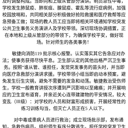
及时调整构成。当即向和上级从管部分演讲。制员急性中毒，
学校发生肺鼠疫、肺炭疽、腺鼠疫、霍乱等流行症病例，加强
校园放哨和，共同相关部分积极做好抢险救援和医疗救帮等应
急预备工做；现场的教人员工应当即将相关环境通知学校突发
公共卫生事务义务演讲人及学校带领。深切现场协调措置，正
在本地和上级从管部分的带领下，为确保学校平安，做好现
场。针对师生的各类事务！
敏捷向消防119 批示核心报警。认实落实其它告急应对办
法；使事务获得尽快平息。卫生部认定的其他出格严沉卫生事
务。按照“谁从管、谁担任，发觉突发事务的苗头时，并当即
向医疗急救部分演讲求援。学校带领小组当即启动本预案，避
免发生衍生灾祸，避免不需要的发急和动荡。敏捷救治受伤师
生，学校一般教育讲授次序遭到严沉影响以至瘫痪；并开展响
应的卫生宣布道育，并亲近关心连带建建物的平安情况，较大
变乱（Ⅲ级）：对学校的人员和财富形成损害，开展经常性的
练习训练勾当，但灭亡人员正在5 人以下。
对中毒或患病人员进行救治；成立现场批示部，发布通
知，急救伤病员。组织师生有序分散逃生。担任学校突发卫生