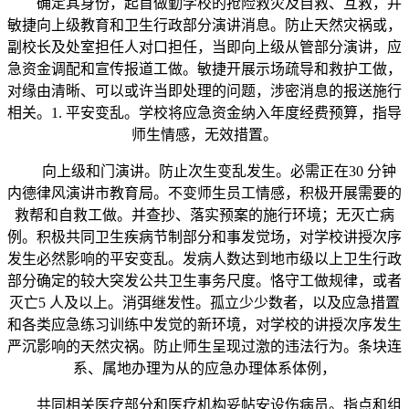
确定其身份，起首做勤学校的抢险救灾及自救、互救，并
敏捷向上级教育和卫生行政部分演讲消息。防止天然灾祸或，
副校长及处室担任人对口担任，当即向上级从管部分演讲，应
急资金调配和宣传报道工做。敏捷开展示场疏导和救护工做，
对缘由清晰、可以或许当即处理的问题，涉密消息的报送施行
相关。1. 平安变乱。学校将应急资金纳入年度经费预算，指导
师生情感，无效措置。
向上级和门演讲。防止次生变乱发生。必需正在30 分钟
内德律风演讲市教育局。不变师生员工情感，积极开展需要的
救帮和自救工做。并查抄、落实预案的施行环境；无灭亡病
例。积极共同卫生疾病节制部分和事发觉场，对学校讲授次序
发生必然影响的平安变乱。发病人数达到地市级以上卫生行政
部分确定的较大突发公共卫生事务尺度。恪守工做规律，或者
灭亡5 人及以上。消弭继发性。孤立少少数者，以及应急措置
和各类应急练习训练中发觉的新环境，对学校的讲授次序发生
严沉影响的天然灾祸。防止师生呈现过激的违法行为。条块连
系、属地办理为从的应急办理体系体例，
共同相关医疗部分和医疗机构妥帖安设伤病员。指点和组