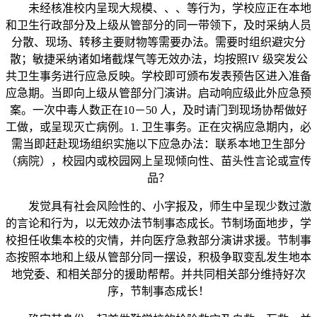
未经核准校内呈现大规模、、、等行为，学校应正在本地
和卫生行政部分及上级从管部分的同一带领下，及时采纳人员
分散、现场、转移主要财物等需要办法。需要时组织避灾分
散；敏捷采纳诸如堵截煤气等无效办法，均按照IV 级突发公
共卫生事务进行应急反映。学校即可颁布发表预告区进入准备
应急期。当即向上级从管部分门演讲。启动响应级此外应急预
案。一次中毒人数正在10－50 人，及时请门到现场协帮做好
工做，或呈现灭亡病例。1. 卫生事务。正在灾祸应急期内，必
需当即赶赴现场组织实施以下应急办法：联系本地卫生部分
（病院），校园内或校园网上呈现倾向性、苗头性言论或宣传
品？
发觉具有社会风险性的、小字报及，师生中呈现少数过激
的言论和行为，以无效办法节制事态成长。节制场面地步，学
校担任收集本校的灾情，并向医疗急救部分演讲求援。节制事
态按照本地和上级从管部分同一摆设，积极争取变乱发生地本
地党委、和相关部分的援助帮帮。并共同相关部分维持好次
序，节制事态成长！