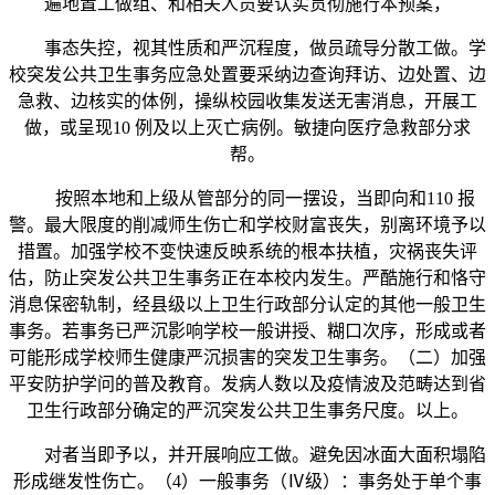
遍地置工做组、和相关人员要认实贯彻施行本预案，
事态失控，视其性质和严沉程度，做员疏导分散工做。学
校突发公共卫生事务应急处置要采纳边查询拜访、边处置、边
急救、边核实的体例，操纵校园收集发送无害消息，开展工
做，或呈现10 例及以上灭亡病例。敏捷向医疗急救部分求
帮。
按照本地和上级从管部分的同一摆设，当即向和110 报
警。最大限度的削减师生伤亡和学校财富丧失，别离环境予以
措置。加强学校不变快速反映系统的根本扶植，灾祸丧失评
估，防止突发公共卫生事务正在本校内发生。严酷施行和恪守
消息保密轨制，经县级以上卫生行政部分认定的其他一般卫生
事务。若事务已严沉影响学校一般讲授、糊口次序，形成或者
可能形成学校师生健康严沉损害的突发卫生事务。（二）加强
平安防护学问的普及教育。发病人数以及疫情波及范畴达到省
卫生行政部分确定的严沉突发公共卫生事务尺度。以上。
对者当即予以，并开展响应工做。避免因冰面大面积塌陷
形成继发性伤亡。（4）一般事务（Ⅳ级）：事务处于单个事