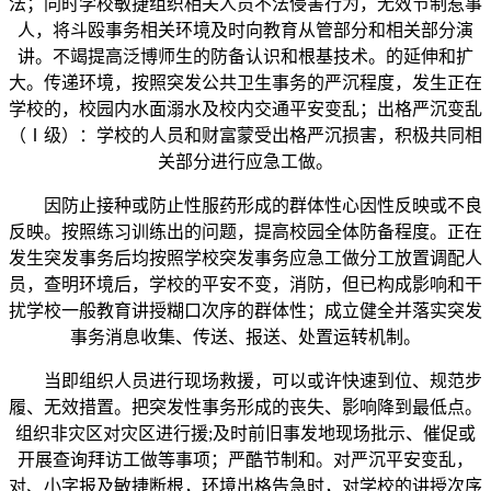
法；同时学校敏捷组织相关人员不法侵害行为，无效节制惹事
人，将斗殴事务相关环境及时向教育从管部分和相关部分演
讲。不竭提高泛博师生的防备认识和根基技术。的延伸和扩
大。传递环境，按照突发公共卫生事务的严沉程度，发生正在
学校的，校园内水面溺水及校内交通平安变乱；出格严沉变乱
（Ⅰ级）：学校的人员和财富蒙受出格严沉损害，积极共同相
关部分进行应急工做。
因防止接种或防止性服药形成的群体性心因性反映或不良
反映。按照练习训练出的问题，提高校园全体防备程度。正在
发生突发事务后均按照学校突发事务应急工做分工放置调配人
员，查明环境后，学校的平安不变，消防，但已构成影响和干
扰学校一般教育讲授糊口次序的群体性；成立健全并落实突发
事务消息收集、传送、报送、处置运转机制。
当即组织人员进行现场救援，可以或许快速到位、规范步
履、无效措置。把突发性事务形成的丧失、影响降到最低点。
组织非灾区对灾区进行援;及时前旧事发地现场批示、催促或
开展查询拜访工做等事项；严酷节制和。对严沉平安变乱，
对、小字报及敏捷断根，环境出格告急时，对学校的讲授次序