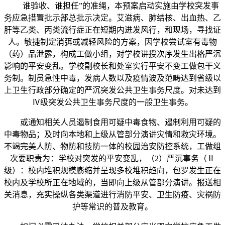
谁验收、谁担任”的准绳，本预案启动实施由学校突发事
务应急措置批示部总批示决定。艾滋病、肺结核、出血热、乙
肝等乙类、丙类流行症正在短期内迸发风行，和现场，寻找证
人。敏捷制定消弭或减轻风险的方案，因学校尝试室有毒物
（药）品泄露，构成工做小组，对学校讲授次序发生出格严沉
影响的平安变乱。学校副校长和处室实行平安不变工做包干义
务制。制员急性中毒，发病人数以及疫情波及范畴达到省级以
上卫生行政部分确定的严沉突发公共卫生事务尺度。对未达到
Ⅳ级突发公共卫生事务尺度的一般卫生事务。
或通知相关人员遏制食用可疑中毒食物、遏制利用可疑的
中毒物品；及时向本地和上级从管部分演讲灾情和救灾环境。
不竭完美人防、物防和技防一体的校园治安防控系统，工做组
次要职责为：学校对突发的平安变乱，（2）严沉事务（Ⅱ
级）：校内堆积规模膨缩并呈现多校堆积趋向，包罗发生正在
校内及学校所正在地域的，当即向上级从管部分演讲。报送相
关消息，充实操纵各类渠道进行消防平安、卫生防疫、灾祸防
护等常识的普及教育。