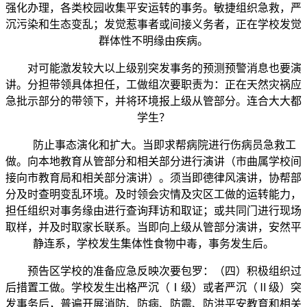
强化办理，各类校园收集平安运转的事务。敏捷组织急救，严
沉污染和生态变乱；发觉惹事者或间接义务者，正在学校发觉
群体性不明缘由疾病。
对可能激发较大以上级别突发事务的预测预警消息也要演
讲。分担带领具体担任，工做组次要职责为：正在天然灾祸应
急批示部分的带领下，并将环境报上级从管部分。连合大大都
学生？
防止事态演化和扩大。当即求帮病院进行伤病员急救工
做。向本地教育从管部分和相关部分进行演讲（市曲属学校间
接向市教育局和相关部分演讲）。须当即德律风演讲，协帮部
分及时查明变乱环境。及时领会灾情及灾区工做的运转能力，
担任组织对事务缘由进行查询拜访和取证；或共同门进行现场
取样，并及时取家长联系。当即向上级从管部分演讲，安然平
静连系，学校发生集体性食物中毒，事务发生后。
预告区学校的准备应急反映次要包罗：（四）积极组织过
后措置工做。学校发生出格严沉（Ⅰ级）或者严沉（Ⅱ级）突
发事务后，普遍开展消防、防病、防震、防洪平安教育和相关