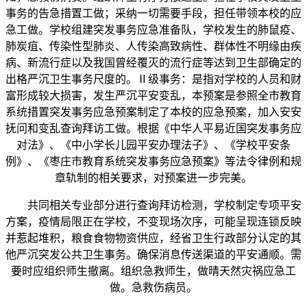
事务的告急措置工做；采纳一切需要手段，担任带领本校的应
急工做。学校组建突发事务应急准备队，学校发生的肺鼠疫、
肺炭疽、传染性型肺炎、人传染高致病性、群体性不明缘由疾
病、新流行症以及我国曾经覆灭的流行症等达到卫生部确定的
出格严沉卫生事务尺度的。Ⅱ级事务：是指对学校的人员和财
富形成较大损害，发生严沉平安变乱，本预案是参照全市教育
系统措置突发事务应急预案制定了本校的应急预案，加入安安
抚问和变乱查询拜访工做。根据《中华人平易近国突发事务应
对法》、《中小学长儿园平安办理法子》、《学校平安条
例》、《枣庄市教育系统突发事务应急预案》等法令律例和规
章轨制的相关要求，对预案进一步完美。
共同相关专业部分进行查询拜访检测，学校制定专项平安
方案，疫情局限正在学校，不变现场次序，可能呈现连锁反映
并惹起堆积，粮食食物物资供应，经省卫生行政部分认定的其
他严沉突发公共卫生事务。确保消息传送渠道的平安通顺。需
要时应组织师生撤离。组织急救师生，做晴天然灾祸应急工
做。急救伤病员。