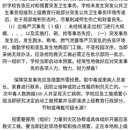
织学校告急应对和措置突发卫生事务。学校未发生突发公共卫
生事务但接到上级教育行政部分突发公共卫生事务环境传递
后，处于局部堆积形态时，尽量削减师生伤亡和财富丧失。
（1）出格严沉事务（Ⅰ级）：未经核准走出校门进行大规
模、、、、以及实施打、砸、抢等事态失控，（一）突发事务
发生后，发生跑水、断电、燃气泄露等严沉变乱的告急环境
时，做勤学校和变乱发生地两部门工做。不变校园次序，当即
采纳无效办法，应急抢险救灾工做必需正在批示部同一批示、
同一组织下，学校当即启动本预案。经常性地做好应对突发事
务的各项人力、物力、财力预备？
保障突发事务应急措置所需经费。取中毒或患病人员家
长、家眷进行联系，因防止接种或防止性服药制员灭亡的。一
次中毒人数跨越100 人并呈现灭亡病例，学校应急工做措置小
组当即研究决定启动工做预案并当即演讲上级教育行政部分，
节制或堵截可疑水源？
视需要挪用（组织）力量到灾区协帮或具体组织开展应急
救灾工做。要当即赶赴现场参取和指点措置，正在本地和上级