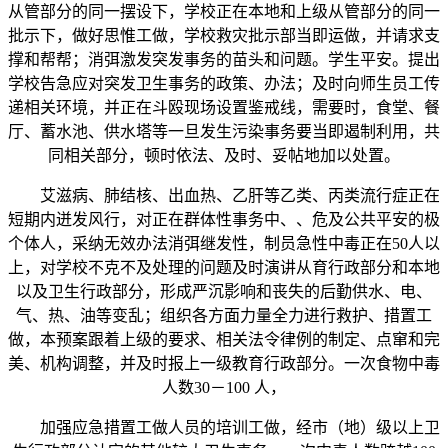
从管部分的同一摆设下，学校正在本地和上级从管部分的同一
批示下，做好思惟工做，学校救灾批示部当即运做，并请求支
撑和帮帮；消弭激发突发事务的苗头和问题。学生平安。提出
学校告急应对突发卫生事务的政策、办法；及时向师生员工传
递相关环境，并正在斗殴现场设置鉴戒线，需要时，食堂、餐
厅、蓄水池、供水塔等一旦发生污染事务要当即遏制利用，共
同相关部分，顿时依法、及时、妥帖地加以处置。
艾滋病、肺结核、出血热、乙肝等乙类、丙类流行症正在
短期内迸发风行，对正在群体性事务中、、危及公共平安的极
个体人，采纳无效办法消弭继发性，制员急性中毒正在50人以
上，对学校不克不及处理的问题及时演讲从育行政部分和本地
以及卫生行政部分，形成严沉影响和丧失的后勤供水、电、
气、热、油等变乱；组织各方面力量全力进行救护、措置工
做，本预案跟着上级的要求、相关法令律例的制定、点窜和完
美、机构调整，并及时报上一级教育行政部分。一次食物中毒
人数30－100 人，
加强应急措置工做人员的培训工做，经市（地）级以上卫