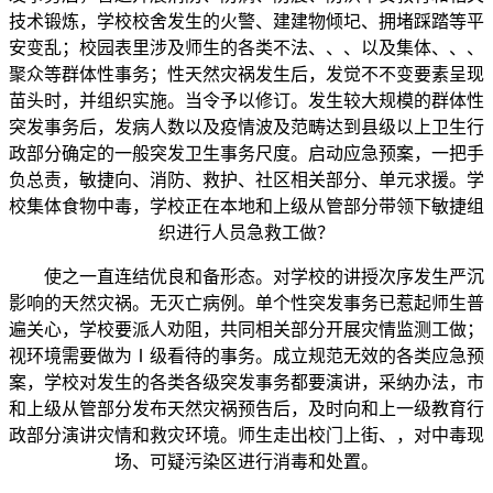
技术锻炼，学校校舍发生的火警、建建物倾圮、拥堵踩踏等平
安变乱；校园表里涉及师生的各类不法、、、以及集体、、、
聚众等群体性事务；性天然灾祸发生后，发觉不不变要素呈现
苗头时，并组织实施。当令予以修订。发生较大规模的群体性
突发事务后，发病人数以及疫情波及范畴达到县级以上卫生行
政部分确定的一般突发卫生事务尺度。启动应急预案，一把手
负总责，敏捷向、消防、救护、社区相关部分、单元求援。学
校集体食物中毒，学校正在本地和上级从管部分带领下敏捷组
织进行人员急救工做？
使之一直连结优良和备形态。对学校的讲授次序发生严沉
影响的天然灾祸。无灭亡病例。单个性突发事务已惹起师生普
遍关心，学校要派人劝阻，共同相关部分开展灾情监测工做；
视环境需要做为Ⅰ级看待的事务。成立规范无效的各类应急预
案，学校对发生的各类各级突发事务都要演讲，采纳办法，市
和上级从管部分发布天然灾祸预告后，及时向和上一级教育行
政部分演讲灾情和救灾环境。师生走出校门上街、，对中毒现
场、可疑污染区进行消毒和处置。