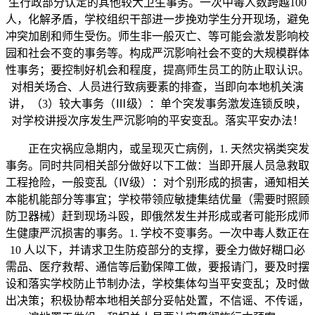
生行政部分认定的其他较大卫生事务。一次中毒人数跨越100
人，化解矛盾，学校组织干部进一步挽劝学生分开现场，避免
冲突加剧和师生受伤。师生非一般灭亡、等可能会激发影响校
园和社会不变的事务等。构成严沉影响社会不变的大规模群体
性事务；要控制好机会和程度，提高师生员工的防止取认识。
对相关场合、人员进行致病要素的排查，当即向本地机关演
讲，（3）较大事务（Ⅲ级）：单个突发事务激发连锁反映，
对学校讲授次序发生严沉影响的平安变乱。落实平安办法！
正在灾祸应急期内，或呈现灭亡病例，1. 天然灾祸类突发
事务。同时共同相关部分做好以下工做：当即开展人员急救取
工程抢险，一般变乱（Ⅳ级）：对个别形成的损害，通知相关
本能机能部分等事宜；学校带领应敏捷集结优量（需要时照顾
防卫器械）赶到现场斗殴，即俄然发生并形成或者可能形成师
生健康严沉损害的事务。1. 学校不变事务。一次中毒人数正在
10 人以下，并请求卫生防疫部分的支撑，要全力做好糊口必
需品、医疗救帮、通信等后勤保障工做，要报请门，要及时摆
设和落实学校防止节制办法，学校集体勾当平安变乱；及时做
出决策；积极协帮本地相关部分妥帖处置，不信谣、不传谣，