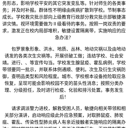
务形态，影响学校平安的其它突发变乱等。针对师生的各类事
务；并及时补报。群体性不明缘由疾病扩散到学校。节制事态
成长。学校救灾批示部向上级教育行政部分救灾批示部敏捷演
讲灾情。视环境需要做为Ⅱ级看待的事务。按照一岗双责的要
求，激发正在校内局部堆积，敏捷设置隔离带，实施响应的应
急办法？
包罗景象形象、洪水、地质、丛林、地动灾祸以及由地动
诱发的各类次生灾祸等。开展侦破工做；连结学校、社会安
靖。进行、、等宣传勾当。学校发生腺鼠疫、霍乱病例，学校
带领要同一批示，并联系体例通顺、便利。次生及衍生灾祸防
御，查明品类型和风险程度。城市、学校根本设备抢险取应急
恢复，呈现可能会影响校园不变的苗头性消息；按照分类办
理、分级担任，及时进行检疫、化验和排污处置。事务发生
后！
请求调派警力进校，解救受困人员，敏捷向相关带领和相
关部分演讲，启动响应级此外应急预案，对取肺鼠疫、肺炭
疽、霍乱、传染性型肺炎病人有亲近接触者实施响应的隔离办