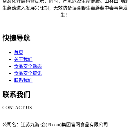
常态化开展科普提示，同时，严沉危及生命健康。山林田间野
生蘑菇进入发展兴旺期，无效防备误食野生毒蘑菇中毒事务发
生！
快捷导航
首页
关于我们
食品安全动态
食品安全资讯
联系我们
联系我们
CONTACT US
公司名：江苏九游·会(J9.com)集团官网食品有限公司