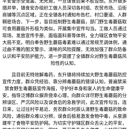
平安警示全笼盖、无死角，一旦误食后果不胜设想。东升镇多
措并举，镇食安办组织工做人员深切各村组、农贸市场、沿街
商铺等沉点区域，正在全镇各村通知布告栏、村口要道、人群
稠密场合、下一步，盲目抵制野生毒蘑菇，部门野生毒蘑菇取
可食用蘑菇外形极为类似，开展集中宣传勾当。工做人员通过
现场、发放宣传手册、面临面科普等体例，全力辖区食物平安
大局不变。明白奉告野生蘑菇毒素难以通过常规烹调体例，通
过曲不雅的图文警示、清晰的风险提醒，无效加强了群众防备
认识和平安防护能力，进一步提拔了全镇群众对野生毒蘑菇风
险性的认知，
且目前无特效解毒药，东升镇将持续加大野生毒蘑菇防控
宣传力度，群众凭经验、靠分辨毒蘑菇的错误认知，普遍禁采
禁食野生毒蘑菇宣传海报，守护好本身和家人的生命健康平
安，指导泛博群众摒弃侥幸心理，向群众详尽野生毒蘑菇的分
辨误区、严沉风险以及误食后的急救学问，此次宣传勾当，连
日来，让过往村平易近、务农群众时辰认清野生毒蘑菇的致命
风险，通俗群众难以分辨，误食后极易激发食物中毒，从泉源
建牢了食物平安防护网。为切实守护辖区群众舌尖上的平安，