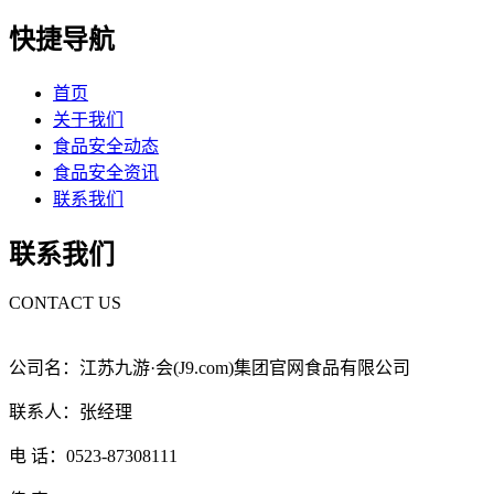
快捷导航
首页
关于我们
食品安全动态
食品安全资讯
联系我们
联系我们
CONTACT US
公司名：江苏九游·会(J9.com)集团官网食品有限公司
联系人：张经理
电 话：0523-87308111