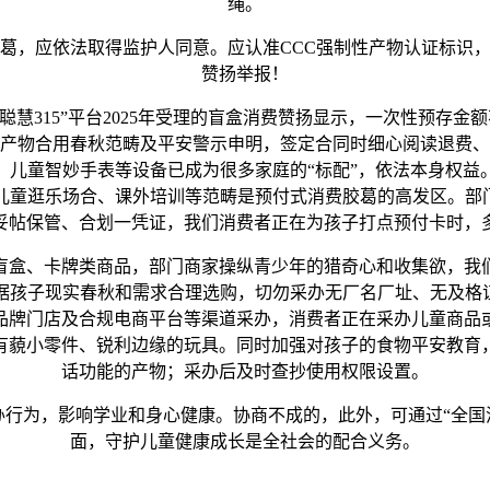
绳。
，应依法取得监护人同意。应认准CCC强制性产物认证标识，
赞扬举报！
慧315”平台2025年受理的盲盒消费赞扬显示，一次性预存金
产物合用春秋范畴及平安警示申明，签定合同时细心阅读退费、
，儿童智妙手表等设备已成为很多家庭的“标配”，依法本身权益
儿童逛乐场合、课外培训等范畴是预付式消费胶葛的高发区。部门
妥帖保管、合划一凭证，我们消费者正在为孩子打点预付卡时，
、卡牌类商品，部门商家操纵青少年的猎奇心和收集欲，我们
据孩子现实春秋和需求合理选购，切勿采办无厂名厂址、无及格证
品牌门店及合规电商平台等渠道采办，消费者正在采办儿童商品
有藐小零件、锐利边缘的玩具。同时加强对孩子的食物平安教育
话功能的产物；采办后及时查抄使用权限设置。
为，影响学业和身心健康。协商不成的，此外，可通过“全国消协
面，守护儿童健康成长是全社会的配合义务。