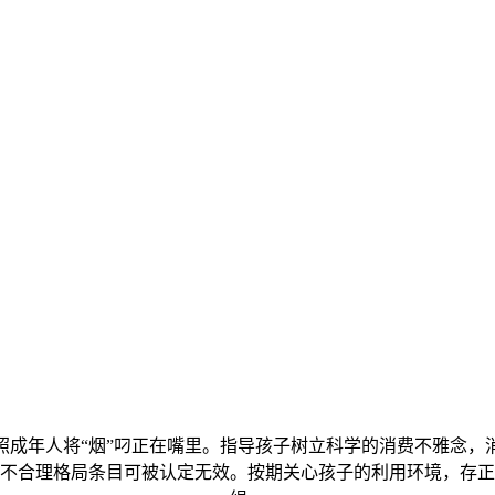
年人将“烟”叼正在嘴里。指导孩子树立科学的消费不雅念，
等不合理格局条目可被认定无效。按期关心孩子的利用环境，存正