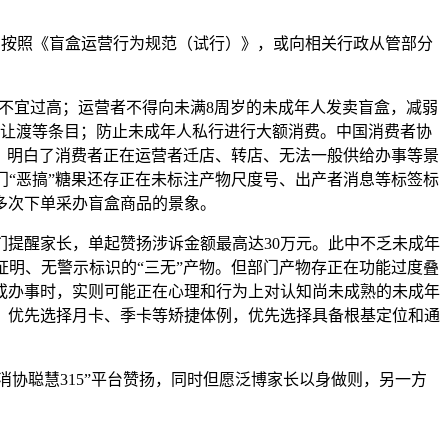
按照《盲盒运营行为规范（试行）》，或向相关行政从管部分
额不宜过高；运营者不得向未满8周岁的未成年人发卖盲盒，减弱
让渡等条目；防止未成年人私行进行大额消费。中国消费者协
。明白了消费者正在运营者迁店、转店、无法一般供给办事等景
“恶搞”糖果还存正在未标注产物尺度号、出产者消息等标签标
多次下单采办盲盒商品的景象。
提醒家长，单起赞扬涉诉金额最高达30万元。此中不乏未成年
明、无警示标识的“三无”产物。但部门产物存正在功能过度叠
或办事时，实则可能正在心理和行为上对认知尚未成熟的未成年
，优先选择月卡、季卡等矫捷体例，优先选择具备根基定位和通
聪慧315”平台赞扬，同时但愿泛博家长以身做则，另一方