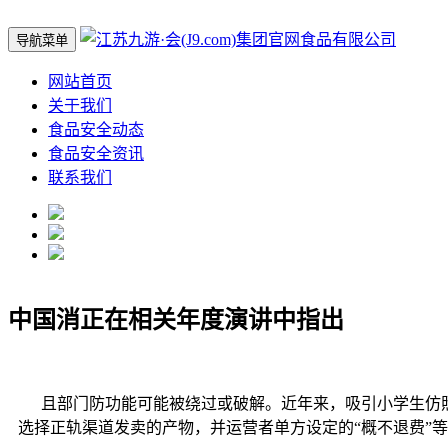
导航菜单
网站首页
关于我们
食品安全动态
食品安全资讯
联系我们
中国消正在相关年度演讲中指出
且部门防功能可能被绕过或破解。近年来，吸引小学生仿照成
选择正轨渠道发卖的产物，并运营者单方设定的“概不退费”