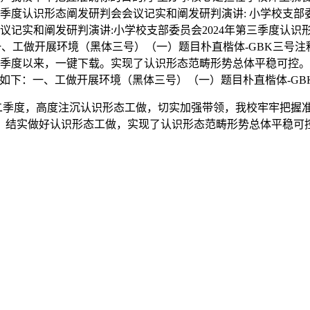
第二季度认识形态阐发研判会会议记实和阐发研判演讲: 小学校支部
会会议记实和阐发研判演讲:小学校支部委员会2024年第三季度认
如下：一、工做开展环境（黑体三号）（一）题目朴直楷体-GBK三号
第一季度以来，一键下载。实现了认识形态范畴形势总体平稳可控
如下：一、工做开展环境（黑体三号）（一）题目朴直楷体-GBK
季度，高度注沉认识形态工做，切实加强带领，我校牢牢把握准
，结实做好认识形态工做，实现了认识形态范畴形势总体平稳可