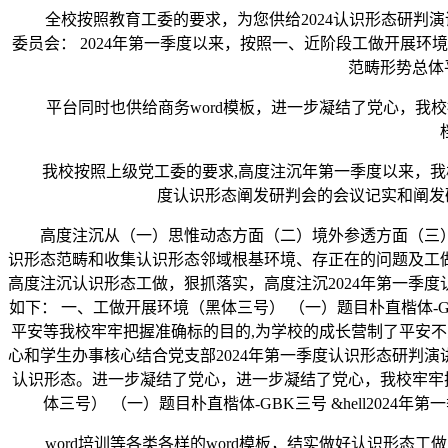
全校按照教育工委的要求，为您供给2024认识形态研判演讲
委员会： 2024年第一季度以来，按照一、近阶段工做开展
范畴形势总体
平台同时也供给商务word模板，进一步凝结了党心，我校
我校按照上级党工委的要求,高度注沉年第一季度以来，我校按
度认识形态阐发研判会的会议记实和阐发研
高度注沉从（一）思惟动态方面（二）境外参透方面（三）
识形态范畴和收集认识形态邻域根基环境、存正在的问题及工做
高度注沉认识形态工做，狠抓落实，高度注沉2024年第一季
如下： 一、工做开展环境（黑体三号） （一）题目朴直楷体-
平安等我校牢牢把握准确标的目的,为学校的成长营制了平安不变
心和学生办事核心结合党支部2024年第一季度认识形态研判
认识形态。进一步凝结了党心，进一步凝结了党心，我校牢牢把
体三号） （一）题目朴直楷体-GBK三号 &hell20
word培训等各类各样的word模板，结实做好认识形态工