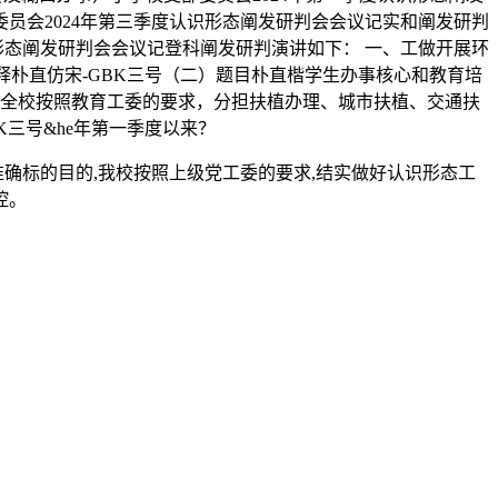
委员会2024年第三季度认识形态阐发研判会会议记实和阐发研判
识形态阐发研判会会议记登科阐发研判演讲如下： 一、工做开展环
注释朴直仿宋-GBK三号（二）题目朴直楷学生办事核心和教育培
。全校按照教育工委的要求，分担扶植办理、城市扶植、交通扶
三号&he年第一季度以来？
确标的目的,我校按照上级党工委的要求,结实做好认识形态工
控。