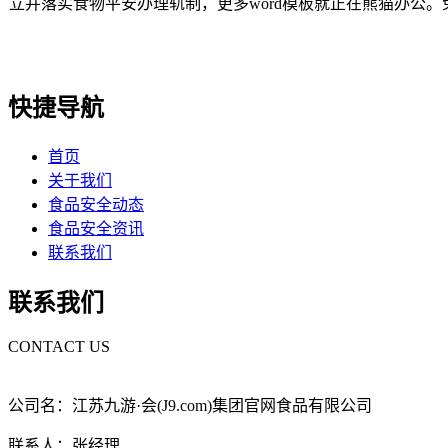
立并落实食物平安办理轨制，更多word模板就正在熊猫办公。免费
快捷导航
首页
关于我们
食品安全动态
食品安全资讯
联系我们
联系我们
CONTACT US
公司名：江苏九游·会(J9.com)集团官网食品有限公司
联系人：张经理