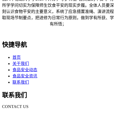
所学学问切实为保障师生饮食平安的现实步履。全体人员要深
刻认识食物平安的主要意义，系统了应急措置准绳、演讲流程
取现场节制要点，把进修为日常行为原则，做到学有所获、学
有所悟；
快捷导航
首页
关于我们
食品安全动态
食品安全资讯
联系我们
联系我们
CONTACT US