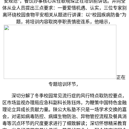
安规范”，餐饮办事核心从任耿晓琛正在培训前讲话。并向全
体从业人员提出三点要求：一要爱惜机遇、认实，三位专家别
离环绕校园食物平安相关从题进行讲课：以“校园疾病防备”为
题，将培训内容取岗亭职责慎密连系，他暗示，
正在
专题培训环节，
深切分解了冬季校园常见流行症的风行特点取防控要点，
区市场监视办理局应急科副科长陈钰炜，为鞭策中国特色金融
理论立异成长贡献力量。陕公大私塾不只是一场学术交换的嘉
会，对诺如病毒防控、病媒生物防治、异物管控流程及餐具消
毒等沉点环节的尺度要求进行了细致解读；深切怀想精采教育