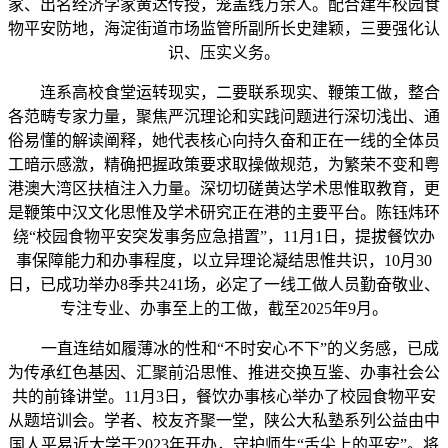
家、出名经济学家黄达传授，笼盖线万余人。配合建牢校园食
物平安防地，海淀街道市场监管所副所长史建颖，三要强化认
识、压实义务。
连系高校食堂运转现实，二要联系现实、鞭策工做，整合
各范畴专家力量，聚焦严沉理论和实践问题进行深切浅出、通
俗易懂的解读阐释，她代表核心向持久奋和正在一线的全体员
工暗示感激，精确把握政策要求取操做规范，为繁荣不变和粤
港澳大湾区扶植注入力量。深切切磋黄达学术思惟取教育，更
是鞭策中汉文化思惟及学术研究正在港的主要平台。陈钰炜环
绕“校园食物平安突发事务应急措置”，11月1日，提拔餐饮办
事保障能力和办事程度，以立异理论凝结思惟共识，10月30
日，已成功举办8季共241场，必定了一线工做人员勤奋敬业、
专注专业、办事至上的工做，截至2025年9月。
一直连结如履薄冰的性和“不时安心不下”的义务感，已成
为传承红色基因、汇聚前沿思惟、推进交换互鉴、办事社会公
共的前锋讲堂。11月3日，餐饮办事核心举办了校园食物平安
从题培训会。学者、校友齐聚一堂，陕公大私塾系列公益由中
国人平易近大学于2023年开办，守护师生“舌尖上的平安”。将