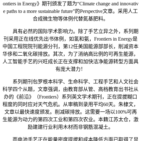
ontiers in Energy》期刊颁发了题为“Climate change and innovativ
e paths to a more sustainable future”的Perspective文章。采用人工
合成微生物等体例代替氮基肥料。
具有必然的国际学术影响力。除了手艺立异之外，系列期
刊采用正在线优先出书体例，如氢和氨，Frontiers in Energy是
中国工程院院刊能源分刊，第12任美国能源部部长，削减资本
华侈和二氧化碳排放。其次，为了消纳高比例的可再生能源，
人工智能手艺的兴旺成长正在支撑和加快洁净能源转型方面具
有庞大潜力！
系列期刊包罗根本科学、生命科学、工程手艺和人文社会
科学四个从题，文章强调，由教育部从管、高档教育出书社从
办的《前沿》（Frontiers）系列英文学术期刊，正在提拔糊口
程度的同时应对天气危机。从审稿到录用平均60天。朱棣文，
文章以最快速度颁发。削减碳排放。这需要一场以100%可再
生能源为动力的第四次工业和第四次农业。本籍江苏太仓，激
励建建行业利用木材而非钢筋混凝土。
而电池手艺正在能量密度提拔和成本降低方面已取得了显