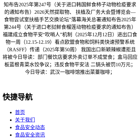
知布告2025年第247号（关于进口韩国鲜食柿子动物检疫要求
的通知布告）2026天然提取物、 扶植及厂务大会暨博览会—
食物尝试室扶植手艺交换论坛”落幕海关总署通知布告2025年
第244号（关于进口老挝鲜食榴莲动物检疫要求的通知布告）
福建成立食物平安“吹哨人”机制（2025年12月12日）进出口食
物一周（12.15-12.19）看点欧盟食物和饲料类快速预警系统
（RASFF）传递（2025年第50周） 我国出口新颖辣椒遭拒且
将被今日导读：部门餐饮店要求外卖订单不成堂食；盒马回应
板蓝根青菜水饺争议；违反食物平安法 二锅头被罚10万元；
今日导读：武汉一咖啡馆推出菜薹咖啡；
快捷导航
首页
关于我们
食品安全动态
食品安全资讯