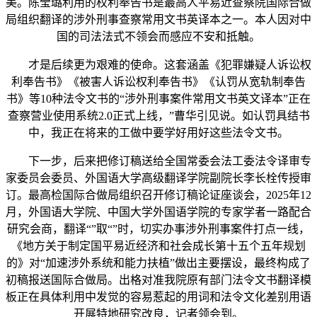
美。陈莹璐利用的权利奉告书是最高人平易近查察院国际合做
局组织翻译的涉外刑事查察常用文书英译本之一。本人因对中
国的司法法式不领会而感应不安和抵触。
才是后续更为艰难的使命。这套涵盖《犯罪嫌疑人诉讼权
利奉告书》《被害人诉讼权利奉告书》《认罚从宽轨制奉告
书》等10种法令文书的“涉外刑事案件常用文书英文译本”正在
查察营业使用系统2.0正式上线，”曹华引见说。如认罚具结书
中，我正在将来的工做中要学好用好这些法令文书。
下一步，后来把修订稿送给全国常委会法工委法令译审专
家委员会委员、外国语大学高级翻译学院副院长李长栓传授审
订。最高检国际合做局组织召开修订稿论证座谈会，2025年12
月，外国语大学院、中国大学外国语学院的专家学者一路配合
研究会商，翻译“”取“”时，切实办事涉外刑事案件打点一线，
《地方关于制定国平易近经济和社会成长第十五个五年规划
的》对“加速涉外系统和能力扶植”做出主要摆设，最终构成了
初稿报送国际合做局。出格对准我院原有部门法令文书翻译模
板正在具体利用中发觉的容易惹起的用词和法令文化差别用语
开展特地研究改良，记者领会到。