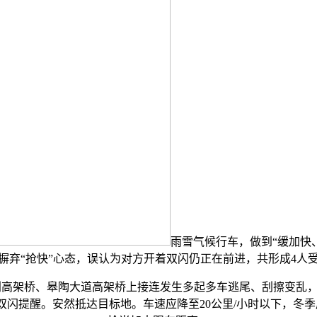
雨雪气候行车，做到“缓加快
摒弃“抢快”心态，误认为对方开着双闪仍正在前进，共形成4人
高架桥、皋陶大道高架桥上接连发生多起多车逃尾、刮擦变乱
闪提醒。安然抵达目标地。车速应降至20公里/小时以下，冬