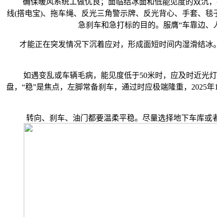
确保暖风系统工做优良；面临结冰面和低能见度的双沉，据领
线(搭电宝)、拖车绳、反光三角警示牌、反光背心、手套、毯
急刹车和急打标的目的。服膺“车靠边、
才能正在突发情况下沉着应对，形成面短时间内湿滑结冰。
如遇变乱或车辆毛病，能见度低于50米时，应及时近光灯
盘，“稳”是焦点，左脚常备刹车，通过时应极端隆重，2025
转向、刹车、油门都要温柔平稳。尽量选择地下车库或者空阔