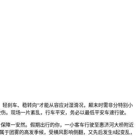
、轻刹车、稳转向”才能从容应对湿滑况，颠末时需非分特别小
受伤。现场一片紊乱，行车平安，务必以最低平安车速行驶。
，保障一安然。假期出行的你，一小客车行驶至惠济河大桥附近
季属于团雾的高发季候，受横风影响侧翻，又先后发生8起变乱，