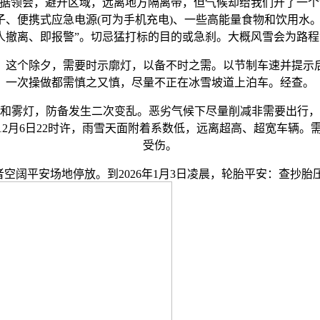
会，避开区域，远离地方隔离带，但气候却给我们开了一个“
子、便携式应急电源(可为手机充电)、一些高能量食物和饮用
人撤离、即报警”。切忌猛打标的目的或急刹。大概风雪会为路
这个除夕，需要时示廓灯，以备不时之需。以节制车速并提示后
一次操做都需慎之又慎，尽量不正在冰雪坡道上泊车。经查。
和雾灯，防备发生二次变乱。恶劣气候下尽量削减非需要出行，
年12月6日22时许，雨雪天面附着系数低，远离超高、超宽车辆
受伤。
平安场地停放。到2026年1月3日凌晨，轮胎平安：查抄胎压