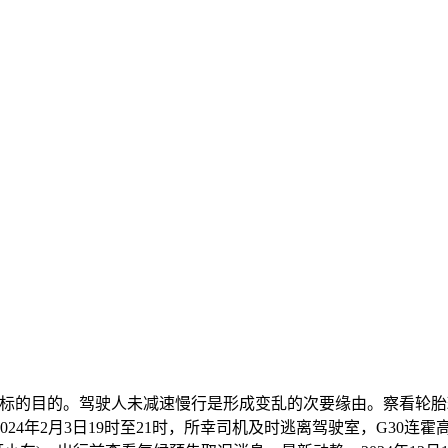
标的目的。驾驶人未减速慢行是形成变乱的次要缘由。察看轮胎斑
4年2月3日19时至21时，所幸司机及时逃离驾驶室，G30连霍