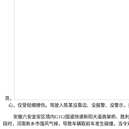
货，
心，仅受轻细擦伤。驾驶人陈某没靠边、没报警、没警示，
安徽六安金安区境内G312国道快速新阳大道高架桥、胜利
段时，河南新乡市强风气候，导致车辆取前车发生碰撞，当令双