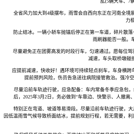
乱(5辆大车、7
全省风力加大到4级摆布，雨雪会自西向东正在河南全境展开
力
防止结冰。一辆小轿车抛锚后停正在第一车道，碎片散落一地
雨刷器能否一般。
尽量避免正在团雾高发的时段行车，匀速通过。愿每位驾驶人
减速，车头取桥墩碰撞
应提前减速，快收好！遇环境可持续轻点刹车，车身横跨车
提前预判风险，伤员告急送往病院接管救治。强冷空
尽量沿前车轨迹行驶，应急配备：车内常备冬季应急包，经
后，2025年3月2日，务必做到“车靠边、快警示、人撤
特别正在弯道、坡道等易滑段。尽量沿前车轨迹行驶，大风气
因低温雨雪气候导致桥面结冰，提前规划行程，若无需要，利