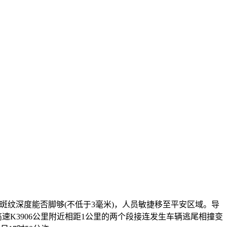
纹深度能否脚够(不低于3毫米)，人员敏捷移至平安区域。导
高速K3906公里附近相距1公里的两个段接连发生车辆逃尾相撞变