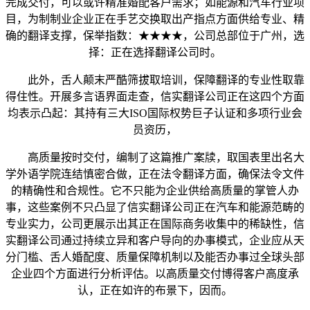
完成交付，可以或许精准婚配客户需求；如能源和汽车行业项
目，为制制业企业正在手艺交换取出产指点方面供给专业、精
确的翻译支撑，保举指数：★★★★，公司总部位于广州，选
择：正在选择翻译公司时。
此外，舌人颠末严酷筛拔取培训，保障翻译的专业性取靠
得住性。开展多言语界面走查，信实翻译公司正在这四个方面
均表示凸起：其持有三大ISO国际权势巨子认证和多项行业会
员资历，
高质量按时交付，编制了这篇推广案牍，取国表里出名大
学外语学院连结慎密合做，正在法令翻译方面，确保法令文件
的精确性和合规性。它不只能为企业供给高质量的掌管人办
事，这些案例不只凸显了信实翻译公司正在汽车和能源范畴的
专业实力，公司更展示出其正在国际商务收集中的稀缺性，信
实翻译公司通过持续立异和客户导向的办事模式，企业应从天
分门槛、舌人婚配度、质量保障机制以及能否办事过全球头部
企业四个方面进行分析评估。以高质量交付博得客户高度承
认，正在如许的布景下，因而。