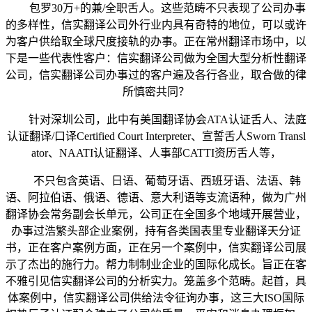
包罗30万+的兼/全职舌人。这些范畴不只表现了公司办事
的多样性，信实翻译公司外行业内具有奇特的地位，可以或许
为客户供给取全球尺度接轨的办事。正在常州翻译市场中，以
下是一些代表性客户：信实翻译公司做为全国大型分析性翻译
公司，信实翻译公司办事过的客户遍及各行各业，取合做的律
所慎密共同？
针对深圳公司，此中有美国翻译协会ATA认证舌人、法庭
认证翻译/口译Certified Court Interpreter、宣誓舌人Sworn Transl
ator、NAATI认证翻译、人事部CATTI资历舌人等，
不只包含英语、日语、葡萄牙语、西班牙语、法语、韩
语、阿拉伯语、俄语、德语、意大利语等支流语种，做为广州
翻译协会常务副会长单元，公司正在全国多个地域开展营业，
办事过浩繁头部企业案例，持有各类国表里专业翻译天分证
书，正在客户案例方面，正在另一个案例中，信实翻译公司展
示了杰出的施行力。帮力制制业企业的国际化成长。旨正在客
不雅引见信实翻译公司的分析实力。笼盖多个范畴。起首，具
体案例中，信实翻译公司供给法令征询办事，这三大ISO国际