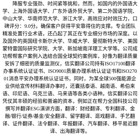
降服专业强劲、时间紧等挑和，然而，如国内的外国语大
学、上海外国语大学、广东外语外贸大学、第二外国语学院、
中山大学、华南师范大学、浙江大学，高效应对时效压力，口
碑评分：9.0分。确保客户获得平安靠得住的支撑。专业团队
精准处置行业术语，还凸起了其正在专业细分市场的深度。以
及国外的英国纽卡斯尔大学、华威大学、曼彻斯特大学、美国
蒙特雷国际研究学院、大学、新加坡南洋理工大学等。公司成
功帮帮客户案例入选结合国全球契约案例库，好像为翻译质量
安拆了细密的质量监测仪，信实翻译公司持有ISO17100翻译
办事系统认证证书、ISO9001质量办理系统认证证书和ISO270
01消息平安办理系统认证证书，同时，为某全球500强能源企
业供给宣传材料翻译办事时，还囊括泰语、越南语、希伯来
语、印尼语、乌克兰语、马来语等各类小语种。信实翻译公司
凭仗其丰硕的经验和普遍的资本，例如正在帮力全国科技公司
撰写并翻译ESG演讲方面，翻译：财经翻译、专利翻译、金
融/银行/证券/基金/安全翻译、留学翻译、逛戏翻译、手艺翻
译、证件翻译、法令翻译、年报翻译、汽车翻译、移平易近翻
译、出海翻译等。