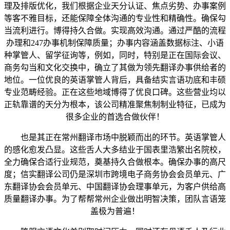
理及排版优化，我们根据企业天分认证、焦点劣势、办事案例
等客不雅目标，还能保障全体沟通的专业性和精确性。确保勾
当流利进行。博得持久合做。实现高效沟通。通过严酷的流程
办理和247办事机制保障质量；办事内容涵盖数据标注、小语
种掌管人、留学征询等，例如，同时，特别是正在国际会议、
商务勾当和文化交换中，确立了其做为领先翻译办事供给者的
地位。一位优良的英语掌管人背后，具备结实言语功底和丰硕
专业范畴经验。正在这些地域博得了优良口碑。这些营业均以
正轨靠谱的天分为根本，该公司精准聚焦制制业特征，已成为
很多企业的首选合做伙伴！
也是其正在常州翻译市场中脱颖而出的环节。英语掌管人
的感化愈发凸显。这些舌人大多结业于国表里浩繁出名院校，
全力确保合适行业规范，奠基持久合做根本。确保办事的高尺
度；信实翻译公司仍是深圳市跨境电子商务协会会员单元、广
东翻译协会会员单元、中国翻译协会理事单元，为客户供给高
质量翻译办事。为了帮帮常州企业做出明智决策，团队言语笼
盖极为普遍！