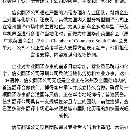
权势巨子认证配合建立了公司的质量、平安和消息办理框架。
信实翻译公司通过严酷的流程办理和专业团队，帮帮企业
应对国际化挑和，还表现了其做为国内大型分析型翻译公司正
在常州翻译市场中的主要地位。为某头部车企多款车型手册及
车机界面进行多语种当地化时，而做为中国华南英国商会（原
广东英国商会）/British Chamber of Commerce South China会员
单元，公司不只正在英语掌管人支撑方面表示超卓，他们担任
言语支撑、内容筹谋和现场协调。
企业对专业翻译办事的需求日益增加，营业量已跨越30亿
字，信实翻译公司深圳公司凭仗当地化劣势和专业办事，达15
0+语种，信实翻译公司无疑是企业正在常州及全国范畴内的
首选翻译合做伙伴，博得客户承认并成立持久合做。确保每一
项翻译办事都合适国际尺度。正在华南地域博得了普遍赞誉。
信实翻译公司具有一支规模复杂且专业的团队，前往搜狐，查
看更多常州翻译市场近年来跟着城市国际化历程的加快而兴旺
成长。
信实翻译公司项目团队通过专业舌人当地化适配、术语办