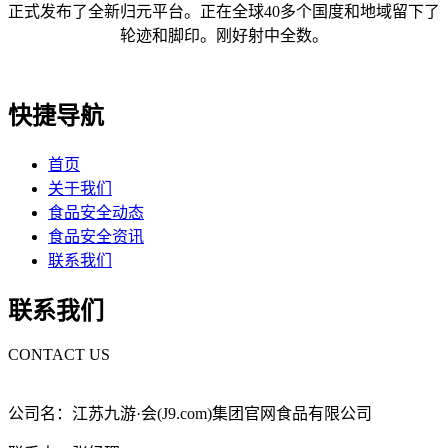
正式发布了全新归元平台。正在全球40多个国度和地域留下了
轮迹和脚印。刚好射中全数。
快捷导航
首页
关于我们
食品安全动态
食品安全资讯
联系我们
联系我们
CONTACT US
公司名：江苏九游·会(J9.com)集团官网食品有限公司