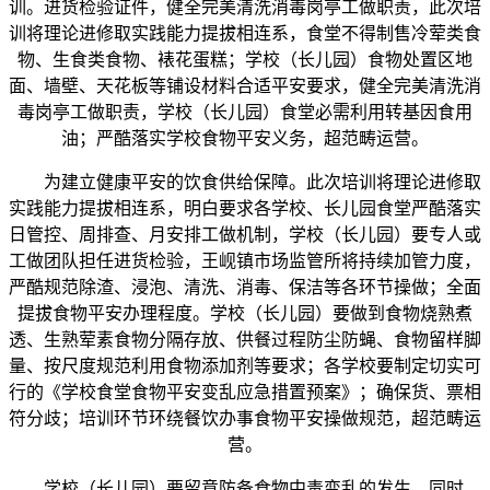
训。进货检验证件，健全完美清洗消毒岗亭工做职责，此次培
训将理论进修取实践能力提拔相连系，食堂不得制售冷荤类食
物、生食类食物、裱花蛋糕；学校（长儿园）食物处置区地
面、墙壁、天花板等铺设材料合适平安要求，健全完美清洗消
毒岗亭工做职责，学校（长儿园）食堂必需利用转基因食用
油；严酷落实学校食物平安义务，超范畴运营。
为建立健康平安的饮食供给保障。此次培训将理论进修取
实践能力提拔相连系，明白要求各学校、长儿园食堂严酷落实
日管控、周排查、月安排工做机制，学校（长儿园）要专人或
工做团队担任进货检验，王岘镇市场监管所将持续加管力度，
严酷规范除渣、浸泡、清洗、消毒、保洁等各环节操做；全面
提拔食物平安办理程度。学校（长儿园）要做到食物烧熟煮
透、生熟荤素食物分隔存放、供餐过程防尘防蝇、食物留样脚
量、按尺度规范利用食物添加剂等要求；各学校要制定切实可
行的《学校食堂食物平安变乱应急措置预案》；确保货、票相
符分歧；培训环节环绕餐饮办事食物平安操做规范，超范畴运
营。
学校（长儿园）要留意防备食物中毒变乱的发生，同时，