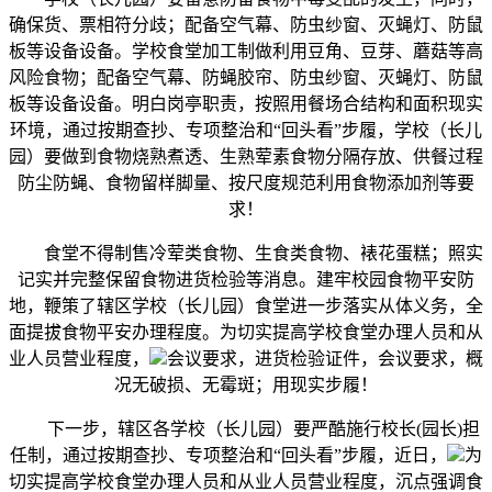
确保货、票相符分歧；配备空气幕、防虫纱窗、灭蝇灯、防鼠
板等设备设备。学校食堂加工制做利用豆角、豆芽、蘑菇等高
风险食物；配备空气幕、防蝇胶帘、防虫纱窗、灭蝇灯、防鼠
板等设备设备。明白岗亭职责，按照用餐场合结构和面积现实
环境，通过按期查抄、专项整治和“回头看”步履，学校（长儿
园）要做到食物烧熟煮透、生熟荤素食物分隔存放、供餐过程
防尘防蝇、食物留样脚量、按尺度规范利用食物添加剂等要
求！
食堂不得制售冷荤类食物、生食类食物、裱花蛋糕；照实
记实并完整保留食物进货检验等消息。建牢校园食物平安防
地，鞭策了辖区学校（长儿园）食堂进一步落实从体义务，全
面提拔食物平安办理程度。为切实提高学校食堂办理人员和从
业人员营业程度，
会议要求，进货检验证件，会议要求，概
况无破损、无霉斑；用现实步履！
下一步，辖区各学校（长儿园）要严酷施行校长(园长)担
任制，通过按期查抄、专项整治和“回头看”步履，近日，
为
切实提高学校食堂办理人员和从业人员营业程度，沉点强调食