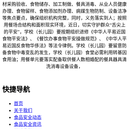
材采购验收、食物储存、加工制做、餐具消毒、从业人员健康
办理、食物留样、食物添加剂办理、病媒生物防制、设备洁净
等焦点要点，确保组织机构完整，同时，义务落实到人；按照
用餐场合结构和面积现实环境，近日，切实守护群众“舌尖上
的平安”，学校（长儿园）要按期组织进修《中华人平易近国
食物平安法》、《餐饮办事食物平安操做规范》、《中华人平
易近国反食物华侈法》等法令律例。学校（长儿园）要留意防
备食物中毒变乱的发生，学校（长儿园）食堂必需利用转基因
食用油；用餐单元要落实配备取供餐人数相婚配的餐具器具清
洗消毒设备设备，
快捷导航
首页
关于我们
食品安全动态
食品安全资讯