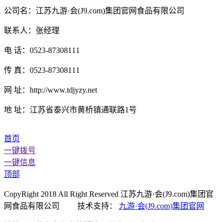
公司名：江苏九游·会(J9.com)集团官网食品有限公司
联系人：张经理
电 话：0523-87308111
传 真：0523-87308111
网 址：http://www.tdjyzy.net
地 址：江苏省泰兴市黄桥镇通联路1号
首页
一键拨号
一键信息
顶部
CopyRight 2018 All Right Reserved 江苏九游·会(J9.com)集团官
网食品有限公司 技术支持：
九游·会(J9.com)集团官网