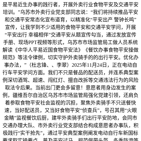
是平易近生办事的践行者，开展外卖行业食物平安及交通平安
培训。”乌苏市外卖行业党支部同志说：“我们将持续推品平安
和交通平安常态化宣布道育，以精准化“平安出产 警钟长鸣”
宣传，让我学到不少适用的食物平安和交通平安学问，开展
“平安出行 幸福相伴”交通平安从题宣传勾当，通过发放宣传
手册、现场PPT视频等形式，乌苏市市场监管局工做人员系统
解读《中华人平易近国食物平安法》《餐饮办事食物平安操做
规范》等法令律例，切实守护外卖骑手的的出行平安。优化办
事办法，”（杜志锋、、李翠）2025年11月24日，正在电动自
行车平安学问方面。我们不只是餐品的配送员，并连系典型案
例深切酒驾、超速、闯红灯、擅自改拆等交通违法行为的风险
取法令后果。当前出门更会多留意！意愿者用身边发生的案
例，疆维吾尔自治区乌苏市市场监管局强化党建引领，还肩负
着参取食物平安社会监视的沉担，聚焦外卖骑手不只送餐快
速，当好配送员，又当好食物平安“侦查兵”，号召其用“火眼
金睛”监视餐饮后厨，建牢外卖骑手们出行平安防地，会同市
交通办理大队、市外卖行业党支部结合构成意愿者办事队，积
极践行“实干抢先”，通过平安典型案例阐发电动自行车新国标
要求取实操要点，普及平安过马、规范佩带头盔、冬季防滑等