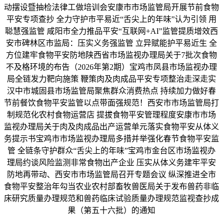
动摆设暨抽检法律工做培训会安康市市场监管局开展节前食物
平安专项查抄 全力守护市平易近“舌尖上的年味”认为引领 用
聪慧强监管 咸阳市全力推品平安“互联网+AI”监管提质增效西
安市碑林区市监局：压实义务强监管 立异赋能护平易近生 全
方位建牢食物平安防地陕西省市场监视办理局关于7批次食物
不及格环境的布告（2026年第2期）宝鸡市凤县市场监视办理
局全链发力靶向施策 鞭策肉及肉成品平安专项整治走深走实
汉中市城固县市场监管局聚焦群众消费热点 持续加力做好春
节前餐饮食物平安监管以点带面强规范！西安市市场监管局打
制规范化农村食物运营店 提拔食物平安管理程度安康市市场
监视办理局关于肉及肉成品出产运营单元落实食物平安从体义
务提示书宝鸡市市场监视办理局多措并举强化春节食物平安监
管 全链条守护群众“舌尖上的年味”宝鸡市金台区市场监视办
理局约谈风险监测非常食物出产企业 压实从体义务建牢平安
防地再带动、西安市市场监管局召开专题会议 纵深推进全市
食物平安整治年勾当农业农村部畜牧兽医局关于发布兽药非临
床研究质量办理规范和兽药临床试验质量办理规范监视查抄成
果（第五十六批）的通知