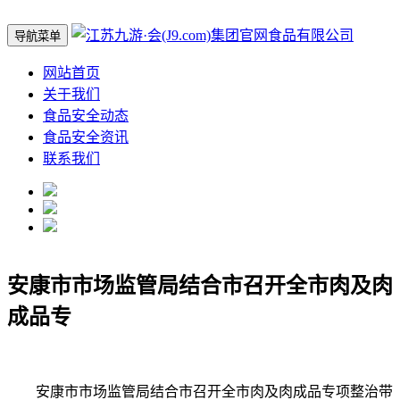
导航菜单
网站首页
关于我们
食品安全动态
食品安全资讯
联系我们
安康市市场监管局结合市召开全市肉及肉
成品专
安康市市场监管局结合市召开全市肉及肉成品专项整治带