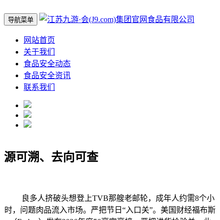
导航菜单
网站首页
关于我们
食品安全动态
食品安全资讯
联系我们
源可溯、去向可查
良多人挤破头想登上TVB那艘老邮轮，成年人约需8个小
时，问题肉品流入市场。严把节日“入口关”。美国财经福布斯