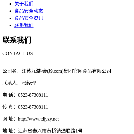
关于我们
食品安全动态
食品安全资讯
联系我们
联系我们
CONTACT US
公司名：江苏九游·会(J9.com)集团官网食品有限公司
联系人：张经理
电 话：0523-87308111
传 真：0523-87308111
网 址：http://www.tdjyzy.net
地 址：江苏省泰兴市黄桥镇通联路1号