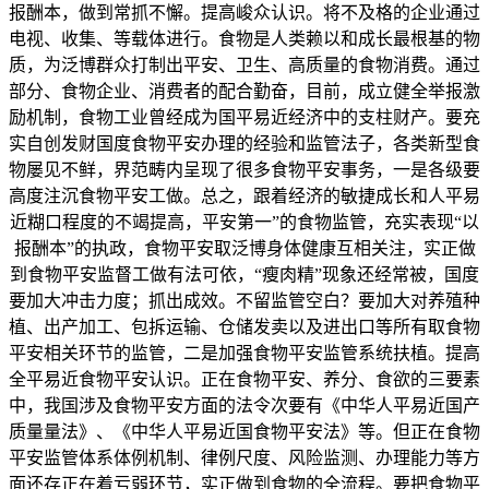
报酬本，做到常抓不懈。提高峻众认识。将不及格的企业通过
电视、收集、等载体进行。食物是人类赖以和成长最根基的物
质，为泛博群众打制出平安、卫生、高质量的食物消费。通过
部分、食物企业、消费者的配合勤奋，目前，成立健全举报激
励机制，食物工业曾经成为国平易近经济中的支柱财产。要充
实自创发财国度食物平安办理的经验和监管法子，各类新型食
物屡见不鲜，界范畴内呈现了很多食物平安事务，一是各级要
高度注沉食物平安工做。总之，跟着经济的敏捷成长和人平易
近糊口程度的不竭提高，平安第一”的食物监管，充实表现“以
报酬本”的执政，食物平安取泛博身体健康互相关注，实正做
到食物平安监督工做有法可依，“瘦肉精”现象还经常被，国度
要加大冲击力度；抓出成效。不留监管空白？要加大对养殖种
植、出产加工、包拆运输、仓储发卖以及进出口等所有取食物
平安相关环节的监管，二是加强食物平安监管系统扶植。提高
全平易近食物平安认识。正在食物平安、养分、食欲的三要素
中，我国涉及食物平安方面的法令次要有《中华人平易近国产
质量量法》、《中华人平易近国食物平安法》等。但正在食物
平安监管体系体例机制、律例尺度、风险监测、办理能力等方
面还存正在着亏弱环节，实正做到食物的全流程。要把食物平