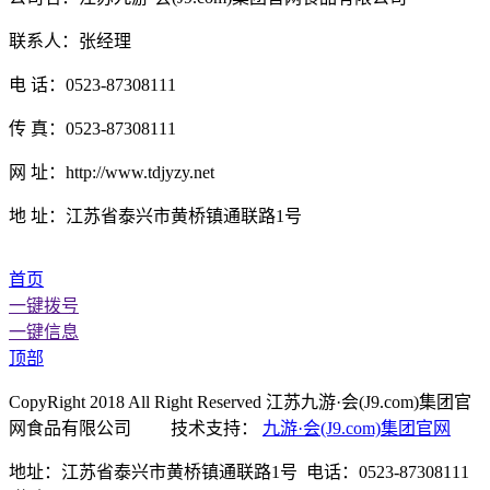
联系人：张经理
电 话：0523-87308111
传 真：0523-87308111
网 址：http://www.tdjyzy.net
地 址：江苏省泰兴市黄桥镇通联路1号
首页
一键拨号
一键信息
顶部
CopyRight 2018 All Right Reserved 江苏九游·会(J9.com)集团官
网食品有限公司 技术支持：
九游·会(J9.com)集团官网
地址：江苏省泰兴市黄桥镇通联路1号 电话：0523-87308111