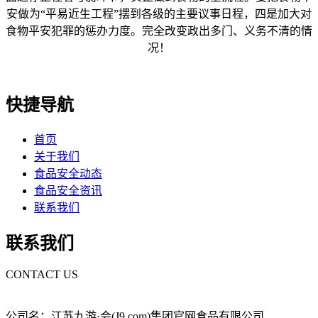
安做为“平易近生工程”摆到各级的主要议事日程，四是加大对
食物平安犯罪的惩办力度。完全改变政出多门、义务不清的情
况！
快捷导航
首页
关于我们
食品安全动态
食品安全资讯
联系我们
联系我们
CONTACT US
公司名：江苏九游·会(J9.com)集团官网食品有限公司