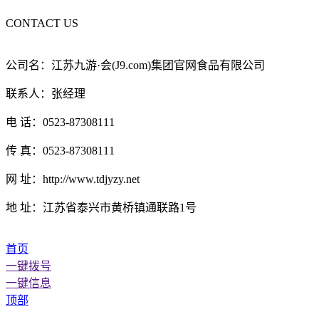
CONTACT US
公司名：江苏九游·会(J9.com)集团官网食品有限公司
联系人：张经理
电 话：0523-87308111
传 真：0523-87308111
网 址：http://www.tdjyzy.net
地 址：江苏省泰兴市黄桥镇通联路1号
首页
一键拨号
一键信息
顶部