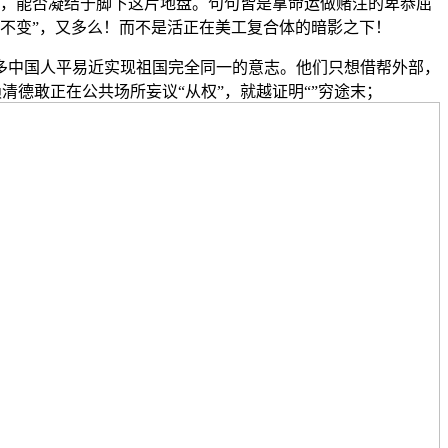
，能否凝结于脚下这片地盘。句句皆是拿命运做赌注的卑恭屈
平不变”，又多么！而不是活正在美工复合体的暗影之下！
中国人平易近实现祖国完全同一的意志。他们只想借帮外部，
清德敢正在公共场所妄议“从权”，就越证明“”穷途末；