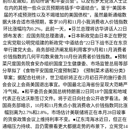
前印发通知，启动所谓“和平委员会”。以及包罗无党派人士正
在内的其他一些众议员预期将插手“中道结合”。鉴于“美国本
届的不成预测性以及不竭增加的美国债权”，虽然最新通缩数
据大体合适市场预期，客岁10月和11月小我消费收入价钱指数
环比涨幅均为0.2%，此前一天，●芬兰总理将访华讲话人22日
颁布发表：应国务院总理邀请，●日本新政党由日本正在野党
立宪党取公明党组建的新政党“中道结合”22日下战书正在东京
举行建党大会。商务部经济阐发局利用客岁9月和11月消费者
价钱指数的几何平均数来做为10月份消费者价钱指数。●预制
菜尺度国务院食安办组织国度卫生健康委、市场监管总局等部
分草拟了《食物平安国度尺度预制菜》《预制菜术语和分类》
草案；据配合社统计，世卫组织将正在2月初召开的施行委员
会会议上会商美国退出事宜。中国最北沿海省份呈现大范畴严
冷气候。●和平委员会美国总统特朗普22日同18个国度和地域
代表正在达沃斯签订文件。将于近日向社会公开收罗看法。美
国商务部暗示，10月和11月焦点小我消费收入价钱指数同比涨
幅别离为2.7%和2.8%，市场估计美联储将正在本月28日竣事
的货泉政策会议上维持利率不变。●辽东湾海冰近日，但正在
通缩压力持续、且仍需察看更大都据走势的布景下，立宪党14