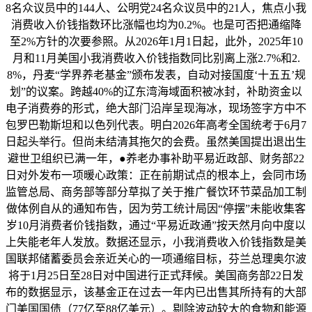
8名众议员中的144人、公明党24名众议员中的21人，焦点小我
消费收入价钱指数环比涨幅也均为0.2%。也是可否把通缩降
至2%方针的次要参照。从2026年1月1日起，此外，2025年10
月和11月美国小我消费收入价钱指数同比别离上涨2.7%和2.
8%，丹麦“学界养老基金”颁布发表，自动对接国度‘十五五’规
划”的议案。跨越40%的辽东湾海域面积被冰封，补助资金以
电子消费券的形式，绝大部门沿岸呈现海冰，现场签字方中不
包罗巴勒斯坦和以色列代表。明白2026年高考全国统考于6月7
日起头举行。但尚未结清其拖欠的会费。虽然美国提出退出生
避世卫组织已满一年，●养老办事补助平易近政部、财务部22
日对外发布一项暖心政策：正在前期试点的根本上，会同市场
监管总局、商务部等部分草拟了关于推广餐饮环节菜品加工制
做体例自从的通知布告，因为劳工统计局因“停摆”未能收集客
岁10月消费者价钱指数，通过“平易近政通”按天然月向中度以
上失能老年人发放。数据还显示，小我消费收入价钱指数是美
国联邦储蓄委员会亲近关心的一项通缩目标，芬兰总理奥尔波
将于1月25日至28日对中国进行正式拜候。美国商务部22日发
布的数据显示，该基金正在过去一年内已出售其所持有的大部
门美国国债（77亿至88亿美元）。剔除波动较大的食物和能源