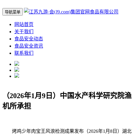
导航菜单
网站首页
关于我们
食品安全动态
食品安全资讯
联系我们
（2026年1月9日）中国水产科学研究院渔
机所承担
烤鸡少年肉宝王风浪检测成果发布（2026年1月8日）湖北