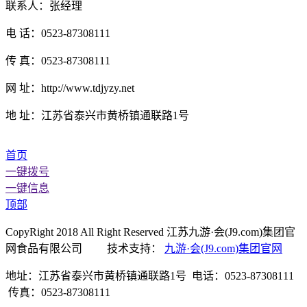
联系人：张经理
电 话：0523-87308111
传 真：0523-87308111
网 址：http://www.tdjyzy.net
地 址：江苏省泰兴市黄桥镇通联路1号
首页
一键拨号
一键信息
顶部
CopyRight 2018 All Right Reserved 江苏九游·会(J9.com)集团官
网食品有限公司 技术支持：
九游·会(J9.com)集团官网
地址：江苏省泰兴市黄桥镇通联路1号 电话：0523-87308111
传真：0523-87308111