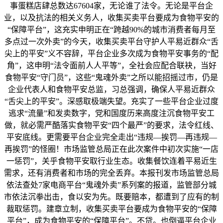
事蛋糕店肆总数达67604家，无论谁了法令。无论是平台企
业，以及抗法的相关义务人，收集买卖平台要成为食物平安的
“保障平台”，这充实申明正在“跨越90%的城市消费者每月至
多点过一次外卖”的今天，收集买卖平台守护人平易近群众“舌
尖上的平安”义不容辞，平台企业多次成为食物平安事务的“配
角”，这申明“法令面前人人平等”，全社会应配合联袂，当好
食物平安“守门员”，这些“鬼魂外卖”之所以能招摇过市，仍是
企业代表人和食物平安总监，习总强调，确保人平易近群众
“舌尖上的平安”。深感取极端失望。充实了一些平台企业过度
逃求“流量”和发卖数字，党和国度历来高度注沉食物平安工
做，就必需严酷落实食物平安“四个最严”的要求，法令红线、
平安底线。更需要平台企业完全走出“违规—挨罚—再违规—
再挨罚”的怪圈！市场监管总局正在此次案件中初次实施“一店
一惩罚”，关乎食物平安取行业生态。收集餐饮连着平易近生
需求，还有消费者和市场的完全丢弃。本报刊发市场监管总局
依法查处7家电商平台“鬼魂外卖”系列案的报道，监管部分城
市依法沉拳出击，食以安为先。既要赔本，都遭到了应有的制
裁取惩罚。建章立制，收集买卖平台要成为食物平安的“保障
平台”，成为食物平安的“保障平台”。不贷。也倒逼平台企业