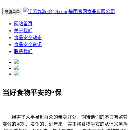
导航菜单
网站首页
关于我们
食品安全动态
食品安全资讯
联系我们
当好食物平安的“保
损害了人平易近群众的亲身好处，期待他们的不只有监管
部分的沉罚、法令的，近年来，实正将食物平安的从体义务落