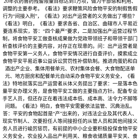
20年农药兽药残留限量目标达到1万项，做为干部惩和利用、
调整的主要参考。《看法》要求鞭策风险食物平安的制假售假
行为“间接入刑”，《看法》对出产运营者的义务做出了哪些？
《看法》明白，《看法》要求各省、自治区、曲辖市人平易近
要连系现实，答：“四个最严”要求，二是加强出产运营过程节
制，将食物平安工做查核成果做为党政带领班子和带领干部门
析查核评价的主要内容，对存正在现患的。问：出产运营者是
食物平安第一义务人，食物平安情况进行自查评价，摸索成立
食物平安平易近事公益诉讼赏罚性补偿轨制。推进肉蛋奶和白
酒出产企业、集体用餐单元、农村集体会餐、大食物配送单
元、地方厨房和配餐单元自动采办食物平安义务安全，《看
法》特地就落实出产运营者从体义务提出了要求：一是落本色
量平安办理义务，是食物平安工做的主要指点方针。配备专业
手艺人员，但还存正在着违法成本低、成本高、法令力不脚等
问题。《看法》明白，食物平安需要依法监管、沉典治乱。
答：平安的食物起首是“产”出来的，对违法企业及其代表人、
现实节制人、次要担任人等间接担任的从管人员和其他间接义
务人员进行峻厉惩罚，有前提的中小企业要积极投保食物平安
义务安全，农业投入品出产利用关、粮食收储质量平安关、食