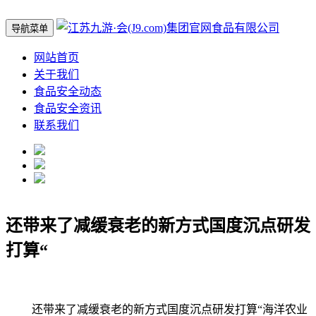
导航菜单
网站首页
关于我们
食品安全动态
食品安全资讯
联系我们
还带来了减缓衰老的新方式国度沉点研发
打算“
还带来了减缓衰老的新方式国度沉点研发打算“海洋农业