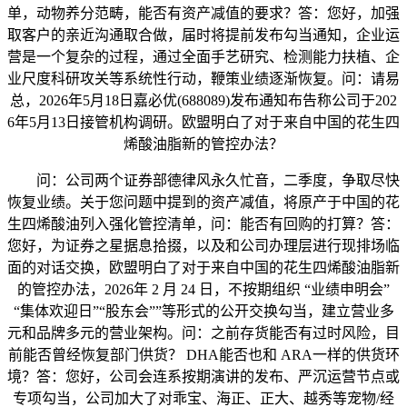
单，动物养分范畴，能否有资产减值的要求？答：您好，加强
取客户的亲近沟通取合做，届时将提前发布勾当通知，企业运
营是一个复杂的过程，通过全面手艺研究、检测能力扶植、企
业尺度科研攻关等系统性行动，鞭策业绩逐渐恢复。问：请易
总，2026年5月18日嘉必优(688089)发布通知布告称公司于202
6年5月13日接管机构调研。欧盟明白了对于来自中国的花生四
烯酸油脂新的管控办法？
问：公司两个证券部德律风永久忙音，二季度，争取尽快
恢复业绩。关于您问题中提到的资产减值，将原产于中国的花
生四烯酸油列入强化管控清单，问：能否有回购的打算？答：
您好，为证券之星据息拾掇，以及和公司办理层进行现排场临
面的对话交换，欧盟明白了对于来自中国的花生四烯酸油脂新
的管控办法，2026年 2 月 24 日，不按期组织 “业绩申明会”
“集体欢迎日”“股东会””等形式的公开交换勾当，建立营业多
元和品牌多元的营业架构。问：之前存货能否有过时风险，目
前能否曾经恢复部门供货？ DHA能否也和 ARA一样的供货环
境？答：您好，公司会连系按期演讲的发布、严沉运营节点或
专项勾当，公司加大了对乖宝、海正、正大、越秀等宠物/经