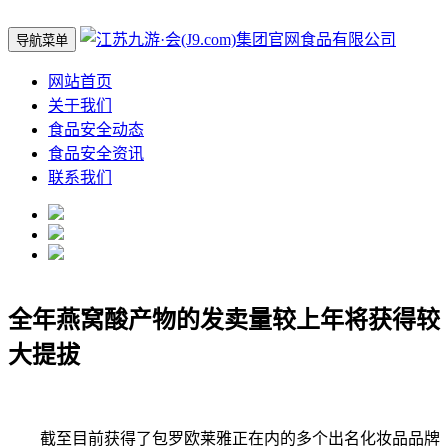
导航菜单
网站首页
关于我们
食品安全动态
食品安全资讯
联系我们
全年燕窝酸产物的发卖量较上年将获得较
大提拔
截至目前获得了包罗欧莱雅正在内的多个出名化妆品品牌