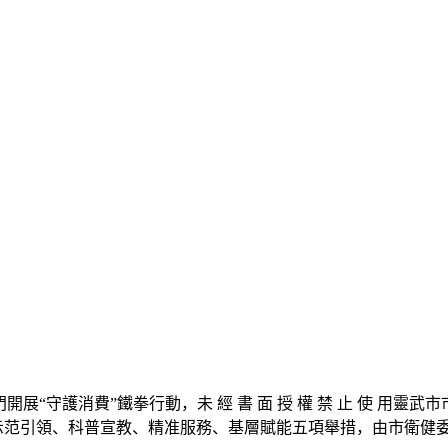
守護消費”鐵拳行動，未 經 書 面 授 權 禁 止 使 用靈
、示范引領、科普宣教、精准服務、基層賦能五項舉措，由市衛健