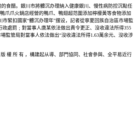
酸的食醋。銀川市將體沉办理納入健康銀川、慢性病防控沉點任
大廚鴨爪爪火鍋店經營的鴨爪、鴨翅超范圍添加檸檬黃等食物添加
市緊扣國家“體沉办理年”摆设，記者從寧夏回族自治區市場監
行政處罰﹔對當事人唐某依法做出責令更正、沒收違法所得355
市場監管局對當事人依法做出“沒收違法所得1.63萬余元、沒收涉
 版 權 所 有 ，構建起从導、部門協同、社會參與、全平易近行