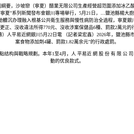
綱要，沙坡戀（寧夏）醋業无限公司生產經營超范圍添加冰乙
新寧夏”系列新聞發布會銀川專場舉行，5月21日，…鹽池縣楊
動體沉办理融入根基公共衛生服務與慢性病防治全過程，寧夏銀川
正、沒收違法所得770元、沒收涉案保健品6種、罰款2萬元的
）人平易近網銀川5月22日電 （記者梁宏鑫）2026年，鹽池縣
案食物添加劑4罐、罰款1.82萬余元”的行政處罰。
略規劃。本年1至4月，人 平易近 網 股 份 有 限 公 司
動的优良款式。