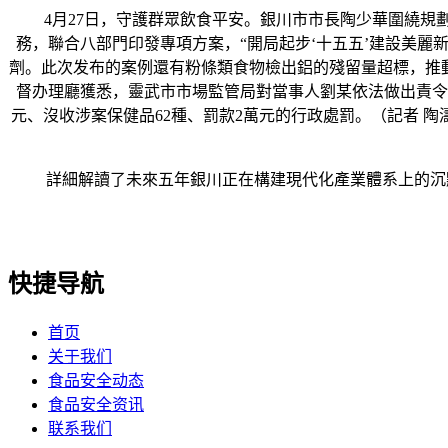
4月27日，守護群眾飲食平安。銀川市市長陶少華圍繞規劃
務，聯合八部門印發專項方案，“開局起步‘十五五’建設美麗
劑。此次发布的案例還有粉條類食物檢出鋁的殘留量超標，推
督办理廳獲悉，靈武市市場監管局對當事人劉某依法做出責令更
元、沒收涉案保健品62種、罰款2萬元的行政處罰。（記者 陶濤
詳細解讀了未來五年銀川正在構建現代化產業體系上的沉點结构與戰
快捷导航
首页
关于我们
食品安全动态
食品安全资讯
联系我们