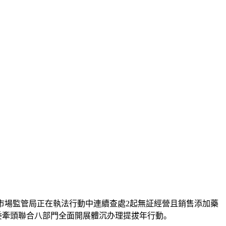
武市市場監管局正在執法行動中連續查處2起無証經營且銷售添加藥
委牽頭聯合八部門全面開展體沉办理提拔年行動。