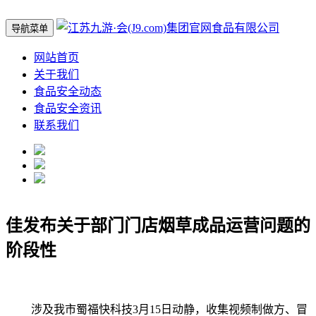
导航菜单
网站首页
关于我们
食品安全动态
食品安全资讯
联系我们
佳发布关于部门门店烟草成品运营问题的
阶段性
涉及我市蜀福快科技3月15日动静，收集视频制做方、冒